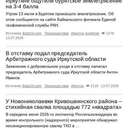
Иркутяне ощутили бурятское землетрясение
на 3-4 балла
Утром 13 июля в Бурятии произошло землетрясение. Об
этом сообщается на сайте Байкальского филиала Единой
геофизической службы РАН.
Источник:
Babr24.com
.
Происшествия
Иркутск
,
Бурятия
1078
13.07.2026
В отставку подал председатель
Арбитражного суда Иркутской области
Заявление о добровольном уходе в отставку написал
председатель Арбитражного суда Иркутской области Антон
Иванов.
Источник:
Babr24.com
.
Происшествия
Иркутск
2120
13.07.2026
У Новониколаевки Кривошеинского района –
стихийная свалка площадью 772 «квадрата»
В середине июня 2026-го инспектор Россельхознадзора во
время контрольного (надзорного) мероприятия обнаружил
несанкционированную свалку ТКО в ...