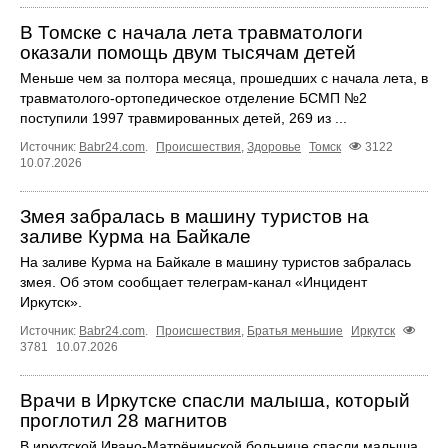
В Томске с начала лета травматологи
оказали помощь двум тысячам детей
Меньше чем за полтора месяца, прошедших с начала лета, в
травматолого-ортопедическое отделение БСМП №2
поступили 1997 травмированных детей, 269 из ...
Источник:
Babr24.com
.
Происшествия
,
Здоровье
Томск
3122
10.07.2026
Змея забралась в машину туристов на
заливе Курма на Байкале
На заливе Курма на Байкале в машину туристов забралась
змея. Об этом сообщает телеграм‑канал «Инцидент
Иркутск».
Источник:
Babr24.com
.
Происшествия
,
Братья меньшие
Иркутск
3781
10.07.2026
Врачи в Иркутске спасли малыша, который
проглотил 28 магнитов
В иркутской Ивано‑Матрёнинской больнице спасли малыша,