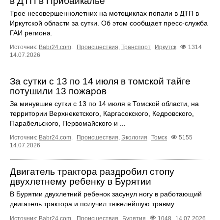
в ДТП в Прибайкалье
Трое несовершеннолетних на мотоциклах попали в ДТП в
Иркутской области за сутки. Об этом сообщает пресс‑служба
ГАИ региона.
Источник:
Babr24.com
.
Происшествия
,
Транспорт
Иркутск
1314
14.07.2026
За сутки с 13 по 14 июля в томской тайге
потушили 13 пожаров
За минувшие сутки с 13 по 14 июля в Томской области, на
территории Верхнекетского, Каргасокского, Кедровского,
Парабельского, Первомайского и ...
Источник:
Babr24.com
.
Происшествия
,
Экология
Томск
5155
14.07.2026
Двигатель трактора раздробил стопу
двухлетнему ребенку в Бурятии
В Бурятии двухлетний ребенок засунул ногу в работающий
двигатель трактора и получил тяжелейшую травму.
Источник:
Babr24.com
.
Происшествия
Бурятия
1048
14.07.2026