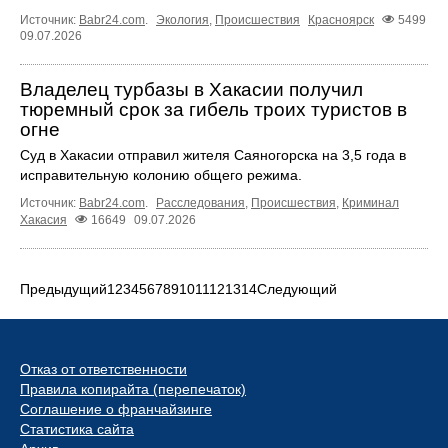
Источник:
Babr24.com
.
Экология
,
Происшествия
Красноярск
5499
09.07.2026
Владелец турбазы в Хакасии получил
тюремный срок за гибель троих туристов в
огне
Суд в Хакасии отправил жителя Саяногорска на 3,5 года в
исправительную колонию общего режима.
Источник:
Babr24.com
.
Расследования
,
Происшествия
,
Криминал
Хакасия
16649
09.07.2026
Предыдущий
1
2
3
4
5
6
7
8
9
10
11
12
13
14
Следующий
Отказ от ответственности
Правила копирайта (перепечаток)
Соглашение о франчайзинге
Статистика сайта