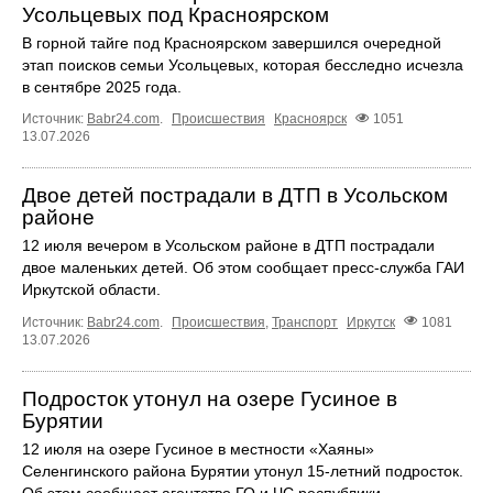
Усольцевых под Красноярском
В горной тайге под Красноярском завершился очередной
этап поисков семьи Усольцевых, которая бесследно исчезла
в сентябре 2025 года.
Источник:
Babr24.com
.
Происшествия
Красноярск
1051
13.07.2026
Двое детей пострадали в ДТП в Усольском
районе
12 июля вечером в Усольском районе в ДТП пострадали
двое маленьких детей. Об этом сообщает пресс‑служба ГАИ
Иркутской области.
Источник:
Babr24.com
.
Происшествия
,
Транспорт
Иркутск
1081
13.07.2026
Подросток утонул на озере Гусиное в
Бурятии
12 июля на озере Гусиное в местности «Хаяны»
Селенгинского района Бурятии утонул 15-летний подросток.
Об этом сообщает агентство ГО и ЧС республики.