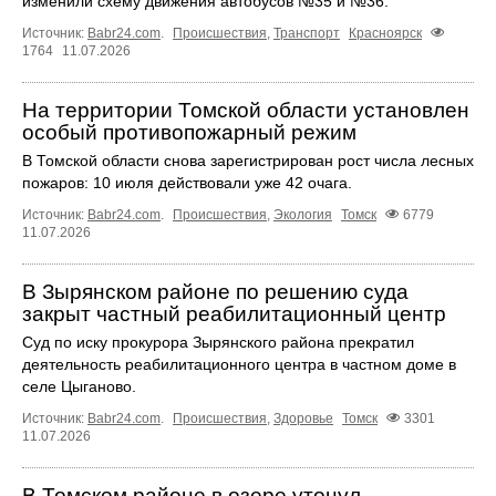
изменили схему движения автобусов №35 и №36.
Источник:
Babr24.com
.
Происшествия
,
Транспорт
Красноярск
1764
11.07.2026
На территории Томской области установлен
особый противопожарный режим
В Томской области снова зарегистрирован рост числа лесных
пожаров: 10 июля действовали уже 42 очага.
Источник:
Babr24.com
.
Происшествия
,
Экология
Томск
6779
11.07.2026
В Зырянском районе по решению суда
закрыт частный реабилитационный центр
Суд по иску прокурора Зырянского района прекратил
деятельность реабилитационного центра в частном доме в
селе Цыганово.
Источник:
Babr24.com
.
Происшествия
,
Здоровье
Томск
3301
11.07.2026
В Томском районе в озере утонул