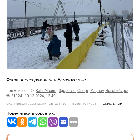
Фото: телеграм-канал Baranovmovie
Лев Блиссов
©
Babr24.com
Здоровье
,
Спорт
,
Маразм
Новосибирск
21924
10.12.2024, 13:49
URL: https://m.babr24.com/?IDE=268416
Bytes: 464 / 358
Скачать PDF
Поделиться в соцсетях: