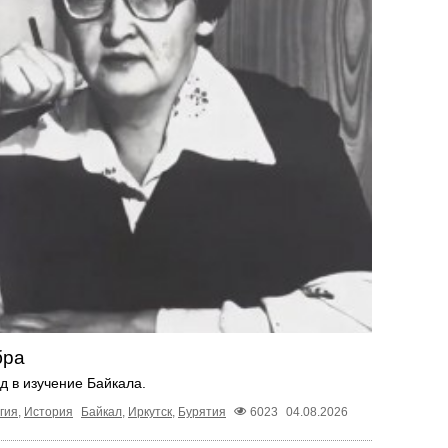
бра
д в изучение Байкала.
гия
,
История
Байкал
,
Иркутск
,
Бурятия
6023
04.08.2026