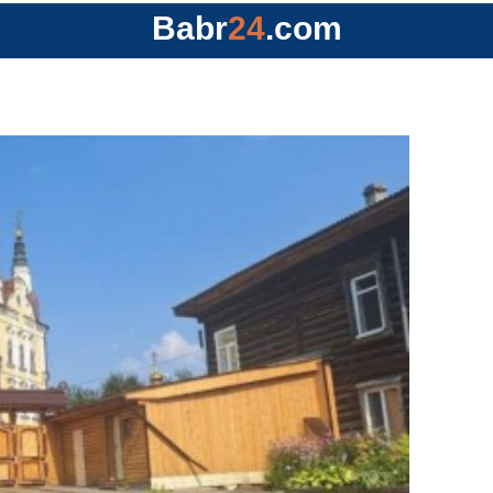
Babr
24
.com