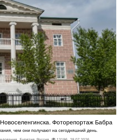
и Новоселенгинска. Фоторепортаж Бабра
мания, чем они получают на сегодняшний день.
ледования
Бурятия
,
Россия
13196
28.07.2026