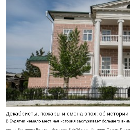
Декабристы, пожары и смена эпох: об истори
В Бурятии немало мест, чья история заслуживает большего вни
Автор: Екатерина Вильмс.
Источник:
Babr24.com
.
История
,
Туризм
,
Расс