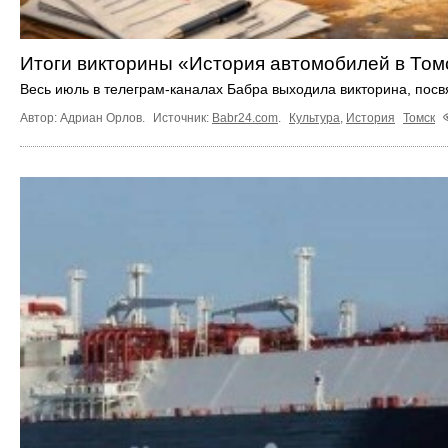
Итоги викторины «История автомобилей в Том
Весь июль в телеграм‑каналах Бабра выходила викторина, пос
Автор: Адриан Орлов.
Источник:
Babr24.com
.
Культура
,
История
Томск