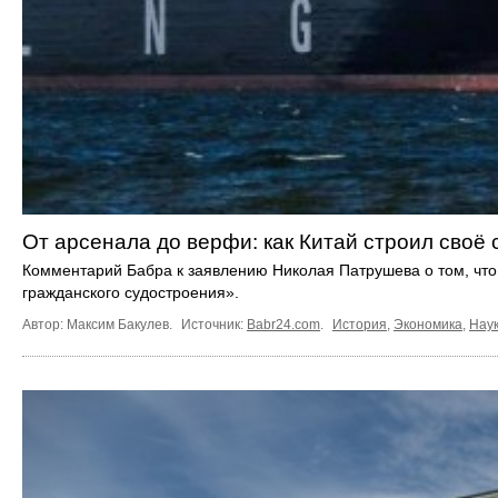
От арсенала до верфи: как Китай строил своё
Комментарий Бабра к заявлению Николая Патрушева о том, что 
гражданского судостроения».
Автор: Максим Бакулев.
Источник:
Babr24.com
.
История
,
Экономика
,
Наук