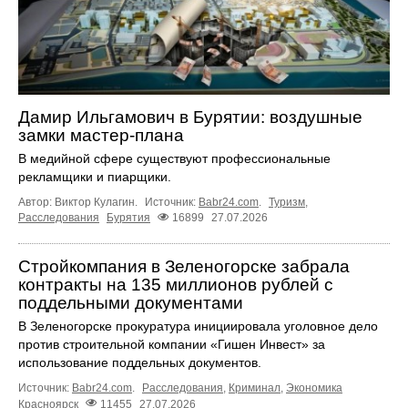
Дамир Ильгамович в Бурятии: воздушные
замки мастер-плана
В медийной сфере существуют профессиональные
рекламщики и пиарщики.
Автор: Виктор Кулагин.
Источник:
Babr24.com
.
Туризм
,
Расследования
Бурятия
16899
27.07.2026
Стройкомпания в Зеленогорске забрала
контракты на 135 миллионов рублей с
поддельными документами
В Зеленогорске прокуратура инициировала уголовное дело
против строительной компании «Гишен Инвест» за
использование поддельных документов.
Источник:
Babr24.com
.
Расследования
,
Криминал
,
Экономика
Красноярск
11455
27.07.2026