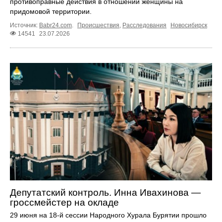
противоправные действия в отношении женщины на
придомовой территории.
Источник:
Babr24.com
.
Происшествия
,
Расследования
Новосибирск
14541
23.07.2026
Депутатский контроль. Инна Ивахинова —
гроссмейстер на окладе
29 июня на 18-й сессии Народного Хурала Бурятии прошло