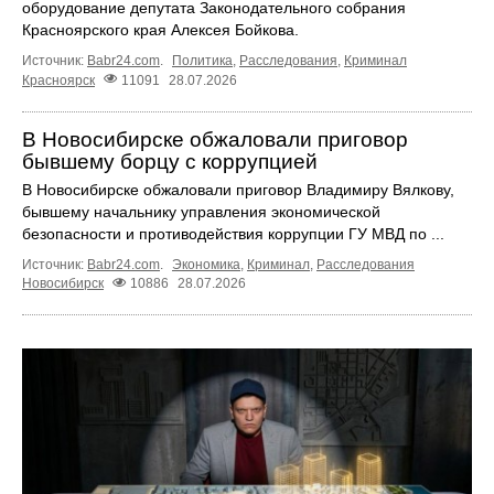
оборудование депутата Законодательного собрания
Красноярского края Алексея Бойкова.
Источник:
Babr24.com
.
Политика
,
Расследования
,
Криминал
Красноярск
11091
28.07.2026
В Новосибирске обжаловали приговор
бывшему борцу с коррупцией
В Новосибирске обжаловали приговор Владимиру Вялкову,
бывшему начальнику управления экономической
безопасности и противодействия коррупции ГУ МВД по ...
Источник:
Babr24.com
.
Экономика
,
Криминал
,
Расследования
Новосибирск
10886
28.07.2026