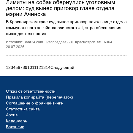
Лимиты на собак обернулись уголовным
делом: суд вынес приговор главе отдела
мэрии Ачинска
В Красноярском крае суд вынес приговор начальнице отдела
коммунального хозяйства ачинского «Центра обеспечения
жизнедеятельности».
Источник:
Babr24.com
.
Расследования
Красноярск
16364
20.07.2026
1
2
3
4
5
6
7
8
9
10
11
12
13
14
Следующий
Отказ от ответственности
Правила копирайта (перепечаток)
Соглашение о франчайзинге
Статистика сайта
Архив
Календарь
Вакансии