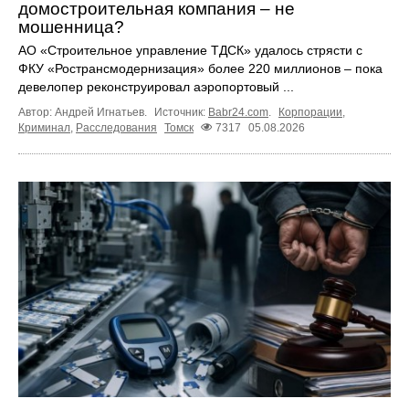
домостроительная компания – не
мошенница?
АО «Строительное управление ТДСК» удалось стрясти с
ФКУ «Ространсмодернизация» более 220 миллионов – пока
девелопер реконструировал аэропортовый ...
Автор: Андрей Игнатьев.
Источник:
Babr24.com
.
Корпорации
,
Криминал
,
Расследования
Томск
7317
05.08.2026