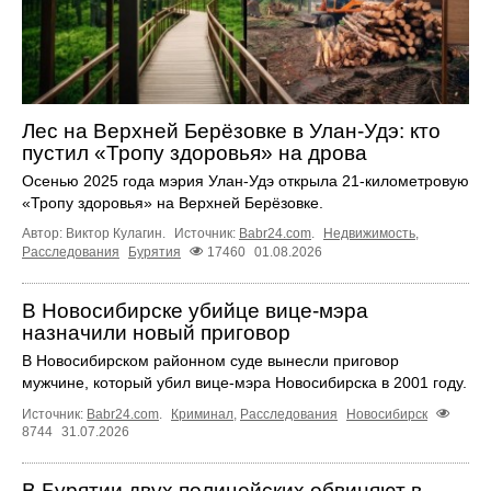
Лес на Верхней Берёзовке в Улан-Удэ: кто
пустил «Тропу здоровья» на дрова
Осенью 2025 года мэрия Улан-Удэ открыла 21-километровую
«Тропу здоровья» на Верхней Берёзовке.
Автор: Виктор Кулагин.
Источник:
Babr24.com
.
Недвижимость
,
Расследования
Бурятия
17460
01.08.2026
В Новосибирске убийце вице-мэра
назначили новый приговор
В Новосибирском районном суде вынесли приговор
мужчине, который убил вице-мэра Новосибирска в 2001 году.
Источник:
Babr24.com
.
Криминал
,
Расследования
Новосибирск
8744
31.07.2026
В Бурятии двух полицейских обвиняют в