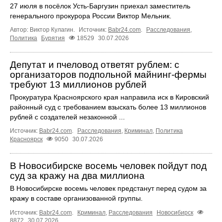
27 июля в посёлок Усть-Баргузин приехал заместитель
генерального прокурора России Виктор Мельник.
Автор: Виктор Кулагин.
Источник:
Babr24.com
.
Расследования
,
Политика
Бурятия
18529
30.07.2026
Депутат и пчеловод ответят рублем: с
организаторов подпольной майнинг-фермы
требуют 13 миллионов рублей
Прокуратура Красноярского края направила иск в Кировский
районный суд с требованием взыскать более 13 миллионов
рублей с создателей незаконной ...
Источник:
Babr24.com
.
Расследования
,
Криминал
,
Политика
Красноярск
9050
30.07.2026
В Новосибирске восемь человек пойдут под
суд за кражу на два миллиона
В Новосибирске восемь человек предстанут перед судом за
кражу в составе организованной группы.
Источник:
Babr24.com
.
Криминал
,
Расследования
Новосибирск
8872
30.07.2026