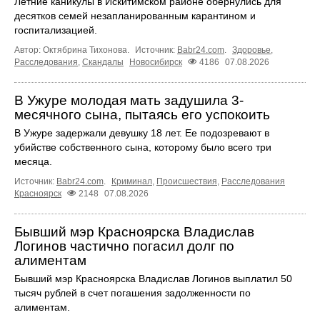
Летние каникулы в Искитимском районе обернулись для
десятков семей незапланированным карантином и
госпитализацией.
Автор: Октябрина Тихонова.
Источник:
Babr24.com
.
Здоровье
,
Расследования
,
Скандалы
Новосибирск
4186
07.08.2026
В Ужуре молодая мать задушила 3-
месячного сына, пытаясь его успокоить
В Ужуре задержали девушку 18 лет. Ее подозревают в
убийстве собственного сына, которому было всего три
месяца.
Источник:
Babr24.com
.
Криминал
,
Происшествия
,
Расследования
Красноярск
2148
07.08.2026
Бывший мэр Красноярска Владислав
Логинов частично погасил долг по
алиментам
Бывший мэр Красноярска Владислав Логинов выплатил 50
тысяч рублей в счет погашения задолженности по
алиментам.