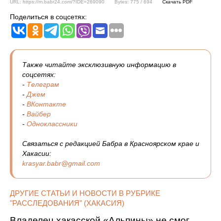
URL: https://m.babr24.com/?IDE=269090
Bytes: 775 / 694
Скачать PDF
Поделиться в соцсетях:
Также читайте эксклюзивную информацию в
соцсетях:
-
Телеграм
-
Джем
-
ВКонтакте
-
Вайбер
-
Одноклассники
Связаться с редакцией Бабра в Красноярском крае и
Хакасии:
krasyar.babr@gmail.com
ДРУГИЕ СТАТЬИ И НОВОСТИ В РУБРИКЕ
"РАССЛЕДОВАНИЯ" (ХАКАСИЯ)
Владелец хакасской «Альпины» не смог