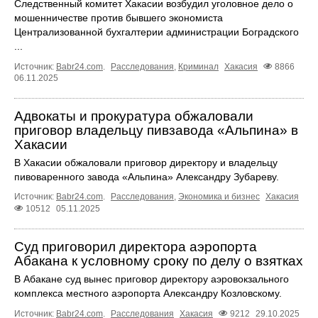
Следственный комитет Хакасии возбудил уголовное дело о
мошенничестве против бывшего экономиста
Централизованной бухгалтерии администрации Боградского
...
Источник:
Babr24.com
.
Расследования
,
Криминал
Хакасия
8866
06.11.2025
Адвокаты и прокуратура обжаловали
приговор владельцу пивзавода «Альпина» в
Хакасии
В Хакасии обжаловали приговор директору и владельцу
пивоваренного завода «Альпина» Александру Зубареву.
Источник:
Babr24.com
.
Расследования
,
Экономика и бизнес
Хакасия
10512
05.11.2025
Суд приговорил директора аэропорта
Абакана к условному сроку по делу о взятках
В Абакане суд вынес приговор директору аэровокзального
комплекса местного аэропорта Александру Козловскому.
Источник:
Babr24.com
.
Расследования
Хакасия
9212
29.10.2025