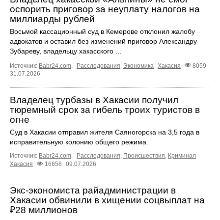
оспорить приговор за неуплату налогов на
миллиарды рублей
Восьмой кассационный суд в Кемерове отклонил жалобу
адвокатов и оставил без изменений приговор Александру
Зубареву, владельцу хакасского ...
Источник:
Babr24.com
.
Расследования
,
Экономика
Хакасия
8059
31.07.2026
Владелец турбазы в Хакасии получил
тюремный срок за гибель троих туристов в
огне
Суд в Хакасии отправил жителя Саяногорска на 3,5 года в
исправительную колонию общего режима.
Источник:
Babr24.com
.
Расследования
,
Происшествия
,
Криминал
Хакасия
16656
09.07.2026
Экс-экономиста райадминистрации в
Хакасии обвинили в хищении соцвыплат на
₽28 миллионов