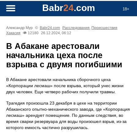
Babr
24
.com
18+
Александр Мур
©
Babr24.com
Расследования
,
Происшествия
Хакасия
12180
26.12.2024, 06:12
В Абакане арестовали
начальника цеха после
взрыва с двумя погибшими
В Абакане арестовали начальника сборочного цеха
«Корпорации лесмаш» после взрыва, который унес жизни
двух человек. Еще четверо рабочих получили травмы.
Трагедия произошла 23 декабря в цехе на территории
Абаканского опытно-механического завода, где «Корпорация
лесмаш» арендует помещение. По данным следствия, во
время сварки резервуара для воды произошел взрыв, из-за
которого емкость частично разрушилась.