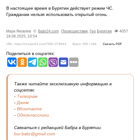
В настоящее время в Бурятии действует режим ЧС.
Гражданам нельзя использовать открытый огонь.
Марк Яковлев
©
Babr24.com
Происшествия
,
Гео
Бурятия
4057
18.06.2025, 10:54
URL: https://m.babr24.com/?IDE=278643
Bytes: 585 / 494
Скачать PDF
Поделиться в соцсетях:
Также читайте эксклюзивную информацию в
соцсетях:
-
Телеграм
-
Джем
-
ВКонтакте
-
Одноклассники
Связаться с редакцией Бабра в Бурятии:
bur.babr@gmail.com