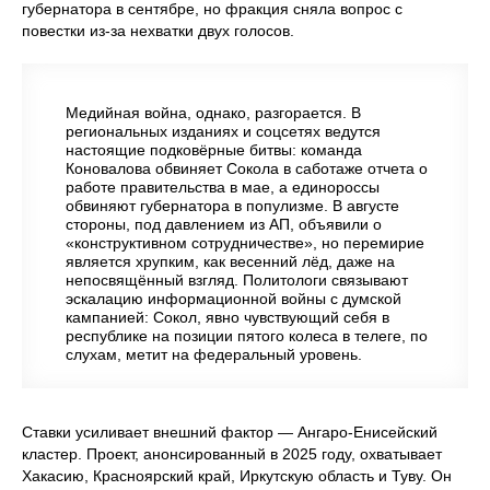
губернатора в сентябре, но фракция сняла вопрос с
повестки из-за нехватки двух голосов.
Медийная война, однако, разгорается. В
региональных изданиях и соцсетях ведутся
настоящие подковёрные битвы: команда
Коновалова обвиняет Сокола в саботаже отчета о
работе правительства в мае, а единороссы
обвиняют губернатора в популизме. В августе
стороны, под давлением из АП, объявили о
«конструктивном сотрудничестве», но перемирие
является хрупким, как весенний лёд, даже на
непосвящённый взгляд. Политологи связывают
эскалацию информационной войны с думской
кампанией: Сокол, явно чувствующий себя в
республике на позиции пятого колеса в телеге, по
слухам, метит на федеральный уровень.
Ставки усиливает внешний фактор — Ангаро-Енисейский
кластер. Проект, анонсированный в 2025 году, охватывает
Хакасию, Красноярский край, Иркутскую область и Туву. Он