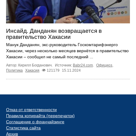
Инсайд. Данданян возвращается в
правительство Хакасии
Манук Данданян, экс-руководитель Госкомтарифэнерго
Хакасии, через несколько месяцев вернётся в правительство
Хакасии – сообщил не самый последний ...
Автор: Кирилл Богданович.
Источник:
Babr24.com
.
Официоз
,
Политика
Хакасия
121179
15.11.2024
Отказ от ответственности
Правила копирайта (перепечаток)
Соглашение о франчайзинге
Статистика сайта
Архив