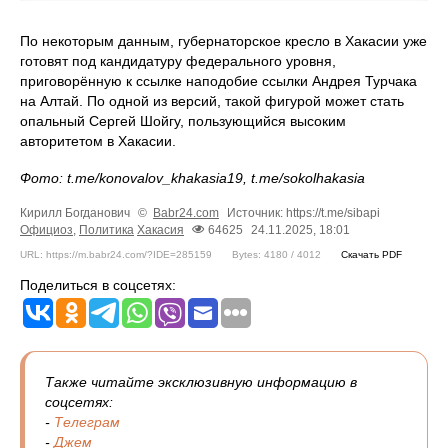
По некоторым данным, губернаторское кресло в Хакасии уже
готовят под кандидатуру федерального уровня,
приговорённую к ссылке наподобие ссылки Андрея Турчака
на Алтай. По одной из версий, такой фигурой может стать
опальный Сергей Шойгу, пользующийся высоким
авторитетом в Хакасии.
Фото: t.me/konovalov_khakasia19, t.me/sokolhakasia
Кирилл Богданович
©
Babr24.com
Источник: https://t.me/sibapi
Официоз
,
Политика
Хакасия
64625
24.11.2025, 18:01
URL: https://m.babr24.com/?IDE=285159
Bytes: 4180 / 4012
Скачать PDF
Поделиться в соцсетях:
Также читайте эксклюзивную информацию в
соцсетях:
-
Телеграм
-
Джем