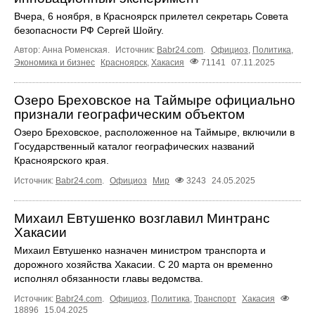
Вчера, 6 ноября, в Красноярск прилетел секретарь Совета
безопасности РФ Сергей Шойгу.
Автор: Анна Роменская.
Источник:
Babr24.com
.
Официоз
,
Политика
,
Экономика и бизнес
Красноярск
,
Хакасия
71141
07.11.2025
Озеро Бреховское на Таймыре официально
признали географическим объектом
Озеро Бреховское, расположенное на Таймыре, включили в
Государственный каталог географических названий
Красноярского края.
Источник:
Babr24.com
.
Официоз
Мир
3243
24.05.2025
Михаил Евтушенко возглавил Минтранс
Хакасии
Михаил Евтушенко назначен министром транспорта и
дорожного хозяйства Хакасии. С 20 марта он временно
исполнял обязанности главы ведомства.
Источник:
Babr24.com
.
Официоз
,
Политика
,
Транспорт
Хакасия
18896
15.04.2025