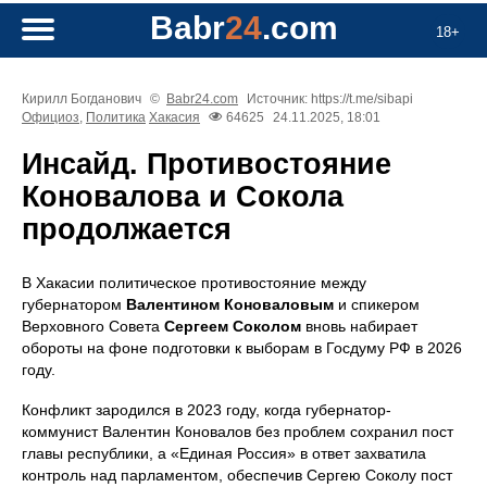
Babr
24
.com
18+
Кирилл Богданович
©
Babr24.com
Источник: https://t.me/sibapi
Официоз
,
Политика
Хакасия
64625
24.11.2025, 18:01
Инсайд. Противостояние
Коновалова и Сокола
продолжается
В Хакасии политическое противостояние между
губернатором
Валентином Коноваловым
и спикером
Верховного Совета
Сергеем Соколом
вновь набирает
обороты на фоне подготовки к выборам в Госдуму РФ в 2026
году.
Конфликт зародился в 2023 году, когда губернатор-
коммунист Валентин Коновалов без проблем сохранил пост
главы республики, а «Единая Россия» в ответ захватила
контроль над парламентом, обеспечив Сергею Соколу пост