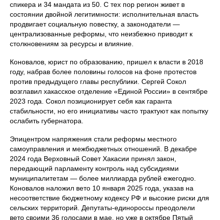
спикера и 34 мандата из 50. С тех пор регион живет в
состоянии двойной легитимности: исполнительная власть
продвигает социальную повестку, а законодатели —
централизованные реформы, что неизбежно приводит к
столкновениям за ресурсы и влияние.
Коновалов, юрист по образованию, пришел к власти в 2018
году, набрав более половины голосов на фоне протестов
против предыдущего главы республики. Сергей Сокол
возглавил хакасское отделение «Единой России» в сентябре
2023 года. Сокол позиционирует себя как гаранта
стабильности, но его инициативы часто трактуют как попытку
ослабить губернатора.
Эпицентром напряжения стали реформы местного
самоуправления и межбюджетных отношений. В декабре
2024 года Верховный Совет Хакасии принял закон,
передающий парламенту контроль над субсидиями
муниципалитетам — более миллиарда рублей ежегодно.
Коновалов наложил вето 10 января 2025 года, указав на
несоответствие бюджетному кодексу РФ и высокие риски для
сельских территорий. Депутаты-единороссы преодолели
вето своими 36 голосами в мае, но уже в октябре Пятый