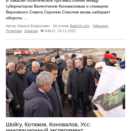
В Хакасии политическое противостояние между
губернатором Валентином Коноваловым и спикером
Верховного Совета Сергеем Соколом вновь набирает
обороты ...
Автор: Кирилл Богданович.
Источник:
Babr24.com
.
Официоз
,
Политика
Хакасия
64613
24.11.2025
Шойгу, Котюков, Коновалов, Усс:
инновационный эксперимент