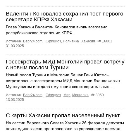
Валентин Коновалов сохранил пост первого
секретаря КПРФ Хакасии
Глава Хакасии Валентин Коновалов вновь возглавил
республиканское отделение КПРФ.
Источник:
Babr24.com
.
Официоз
,
Политика
Хакасия
16001
31.03.2025
Госсекретарь МИД Монголии провел встречу
с новым послом Турции
Новый посол Турции в Монголии Башак Генч Юксель
встретилась с госсекретарем МИД Монголии Лханаажавын
Мунхтушигом и отдала ему копии своих верительных ...
Источник:
Babr24.com
.
Официоз
Мир
,
Монголия
3050
13.03.2025
С карты Хакасии пропал населенный пункт
На сессии Верховного Совета Хакасии 26 февраля депутаты
почти единогласно проголосовали за упразднение поселка