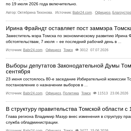
по 19 июля 2026 года включительно.
Автор: Октябрина Тихонова.
Источник:
Babr24.com
.
Официоз
,
Благоустр
Ирина Фрайндт оставляет пост заммэра Томск
Заместитель мэра Томска по экономическому развитию Ирина Ф
обстоятельствам, 7 июля – ее последний рабочий день в ...
Источник:
Babr24.com
.
Официоз
Томск
3012
07.07.2026
Выборы депутатов Законодательной Думы Томс
сентября
23 июня состоялось 80-е заседание Избирательной комиссии То
постановление о назначении выборов в ...
Источник:
Babr24.com
.
Официоз
,
Политика
Томск
11513
23.06.2026
В структуру правительства Томской области с
Глава региона Владимир Мазур внес изменения в структуру пра
служба обладминистрации.
Источник:
Babr24.com
.
Официоз
Томск
3477
15.06.2026