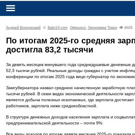
Андрей Воронецкий
©
Babr24.com
Официоз
,
Экономика
Томск
4605
По итогам 2025-го средняя зар
достигла 83,2 тысячи
За девять месяцев минувшего года среднедушевые денежные д
52,3 тысячи рублей. Реальные доходы граждан с учетом инфляц
конференции по итогам 2025 года вице-губернатор по экономи
Замгубернатора назвал среднюю начисленную заработную плату
тысячи рублей. В семи видах экономической деятельности зар
является добыча полезных ископаемых, где зарплата достигает 
работников, зарплата ниже среднеобластной.
В структуре денежных доходов населения зарплата и соцвыпла
предпринимательской деятельности – почти 9%.
Все виды доходов по итогам девяти месяцев 2025-го показали р