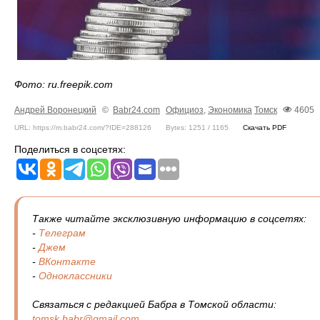
Фото: ru.freepik.com
Андрей Воронецкий
©
Babr24.com
Официоз
,
Экономика
Томск
4605
URL: https://m.babr24.com/?IDE=288126
Bytes: 1251 / 1165
Скачать PDF
Поделиться в соцсетях:
Также читайте эксклюзивную информацию в соцсетях:
-
Телеграм
-
Джем
-
ВКонтакте
-
Одноклассники
Связаться с редакцией Бабра в Томской области:
tomsk.babr@gmail.com