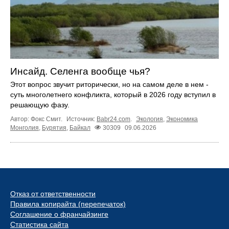
Инсайд. Селенга вообще чья?
Этот вопрос звучит риторически, но на самом деле в нем -
суть многолетнего конфликта, который в 2026 году вступил в
решающую фазу.
Автор: Фокс Смит.
Источник:
Babr24.com
.
Экология
,
Экономика
Монголия
,
Бурятия
,
Байкал
30309
09.06.2026
Отказ от ответственности
Правила копирайта (перепечаток)
Соглашение о франчайзинге
Статистика сайта