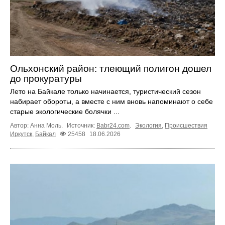
Ольхонский район: тлеющий полигон дошел
до прокуратуры
Лето на Байкале только начинается, туристический сезон
набирает обороты, а вместе с ним вновь напоминают о себе
старые экологические болячки ...
Автор: Анна Моль.
Источник:
Babr24.com
.
Экология
,
Происшествия
Иркутск
,
Байкал
25458
18.06.2026