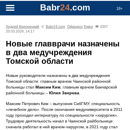
Babr
24
.com
18+
Андрей Воронецкий
©
Babr24.com
Официоз
Томск
3307
20.03.2026, 14:17
Новые главврачи назначены
в два медучреждения
Томской области
Новые руководители назначены в два медучреждения
Томской области: главным врачом Чаинской районной
больницы стал
Максим Ким
, главным врачом Бакчарской
районной больницы –
Юлия Зверева
.
Максим Петрович Ким – выпускник СибГМУ, специальность
«лечебное дело». После окончания медуниверситета в 2011
году проходил интернатуру по специальности «хирургия».
Трудовую деятельность начал в Чаинской райбольнице:
сначала работал в ней врачом-хирургом, в 2021 году стал