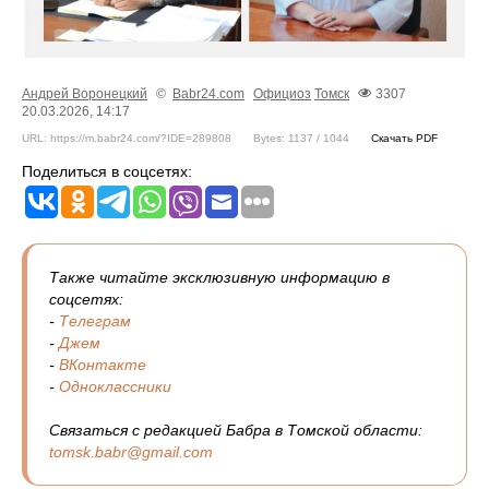
Андрей Воронецкий
©
Babr24.com
Официоз
Томск
3307
20.03.2026, 14:17
URL: https://m.babr24.com/?IDE=289808
Bytes: 1137 / 1044
Скачать PDF
Поделиться в соцсетях:
Также читайте эксклюзивную информацию в
соцсетях:
-
Телеграм
-
Джем
-
ВКонтакте
-
Одноклассники
Связаться с редакцией Бабра в Томской области:
tomsk.babr@gmail.com