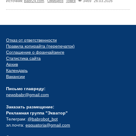
Источник:
Babr24.com
.
Официоз
Томск
3469
26.03.2026
Отказ от ответственности
Правила копирайта (перепечаток)
Соглашение о франчайзинге
Статистика сайта
Архив
Календарь
Вакансии
Письмо главреду:
newsbabr@gmail.com
Заказать размещение:
Рекламная группа "Экватор"
Телеграм:
@babrobot_bot
эл.почта:
eqquatoria@gmail.com