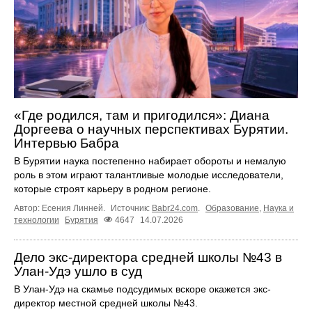
«Где родился, там и пригодился»: Диана
Доргеева о научных перспективах Бурятии.
Интервью Бабра
В Бурятии наука постепенно набирает обороты и немалую
роль в этом играют талантливые молодые исследователи,
которые строят карьеру в родном регионе.
Автор: Есения Линней.
Источник:
Babr24.com
.
Образование
,
Наука и
технологии
Бурятия
4647
14.07.2026
Дело экс-директора средней школы №43 в
Улан-Удэ ушло в суд
В Улан-Удэ на скамье подсудимых вскоре окажется экс-
директор местной средней школы №43.