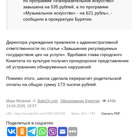
по программе «Изобразительное искусство»
завышена на 535 рублей, а по программе
«Музыкальное искусство» - на 621 рубль», -
сообщили в прокуратуре Бурятии.
Директора учреждения привлекли к административной
ответственности по статье «Завышение регулируемых
государством цен на услуги». Вдобавок глава городского
Комитета по культуре получил прокурорское представление
об устранении обнаруженных нарушений.
Помимо этого, школа сделала перерасчет родительской
оплаты на общую сумму 173 тысячи рублей.
Марк Яковлев
©
Babr24.com
Образование
Бурятия
4496
14.04.2026, 18:57
URL: https://m.babr24.com/?IDE=290786
Bytes: 913 / 793
Скачать PDF
Поделиться в соцсетях: