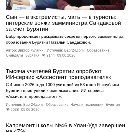
Сын — в экстремисты, мать — в туристы:
питерские вояжи замминистра Сандаковой
за счёт Бурятии
Бабр продолжает раскрывать секреты первого замминистра
образования Бурятии Натальи Сандаковой.
Автор: Виктор Кулагин.
Источник:
Babr24.com
.
Образование
,
Скандалы
Бурятия
9144
09.06.2026
Тысяча учителей Бурятии опробуют
ИИ‑сервис «Ассистент преподавателя»
С 4 июня 2026 года 1000 учителей из 53 школ Республики
Бурятия приступили к использованию ИИ‑сервиса
«Ассистент преподавателя».
Источник:
Babr24.com
.
Образование
,
Наука и технологии
Бурятия
6038
05.06.2026
Капремонт школы №46 в Улан-Удэ завершен
на 47%