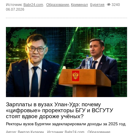
Источник:
Babr24.com
.
Образование
,
Криминал
Бурятия
3240
06.07.2026
Зарплаты в вузах Улан-Удэ: почему
«цифровые» проректоры БГУ и ВСГУТУ
стоят вдвое дороже учёных?
Ректоры вузов Бурятии задекларировали доходы за 2025 год.
Автор: Виктор Кулагин.
Источник:
Babr24.com
.
Образование
,