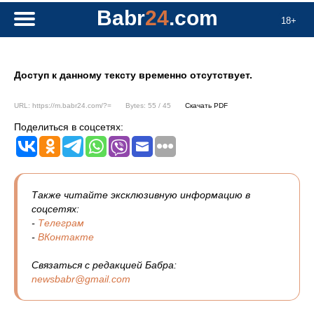
Babr
24
.com
18+
Доступ к данному тексту временно отсутствует.
URL: https://m.babr24.com/?=
Bytes: 55 / 45
Скачать PDF
Поделиться в соцсетях:
Также читайте эксклюзивную информацию в
соцсетях:
-
Телеграм
-
ВКонтакте
Связаться с редакцией Бабра:
newsbabr@gmail.com