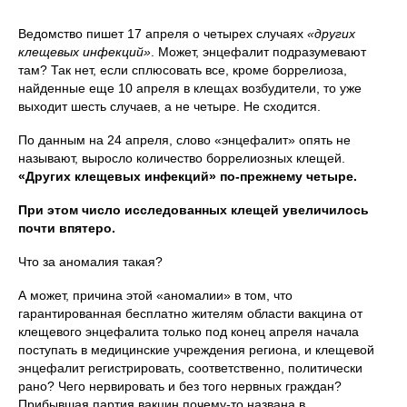
Ведомство пишет 17 апреля о четырех случаях
«других
клещевых инфекций»
. Может, энцефалит подразумевают
там? Так нет, если сплюсовать все, кроме боррелиоза,
найденные еще 10 апреля в клещах возбудители, то уже
выходит шесть случаев, а не четыре. Не сходится.
По данным на 24 апреля, слово «энцефалит» опять не
называют, выросло количество боррелиозных клещей.
«Других клещевых инфекций» по-прежнему четыре.
При этом число исследованных клещей увеличилось
почти впятеро.
Что за аномалия такая?
А может, причина этой «аномалии» в том, что
гарантированная бесплатно жителям области вакцина от
клещевого энцефалита только под конец апреля начала
поступать в медицинские учреждения региона, и клещевой
энцефалит регистрировать, соответственно, политически
рано? Чего нервировать и без того нервных граждан?
Прибывшая партия вакцин почему-то названа в