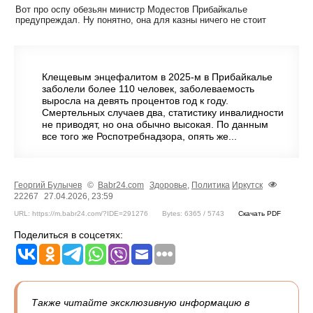
Вот про оспу обезьян министр Модестов Прибайкалье
предупреждал. Ну понятно, она для казны ничего не стоит
Клещевым энцефалитом в 2025-м в Прибайкалье
заболели более 110 человек, заболеваемость
выросла на девять процентов год к году.
Смертельных случаев два, статистику инвалидности
не приводят, но она обычно высокая. По данным
все того же Роспотребнадзора, опять же...
Георгий Булычев
©
Babr24.com
Здоровье
,
Политика
Иркутск
22267
27.04.2026, 23:59
URL: https://m.babr24.com/?IDE=291276
Bytes: 6365 / 5743
Скачать PDF
Поделиться в соцсетях:
Также читайте эксклюзивную информацию в