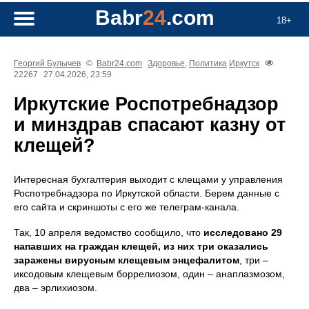
Babr
24
.com
18+
Георгий Булычев
©
Babr24.com
Здоровье
,
Политика
Иркутск
22267
27.04.2026, 23:59
Иркутские Роспотребнадзор
и минздрав спасают казну от
клещей?
Интересная бухгалтерия выходит с клещами у управления
Роспотребнадзора по Иркутской области. Берем данные с
его сайта и скриншоты с его же телеграм-канала.
Так, 10 апреля ведомство сообщило, что
исследовано 29
напавших на граждан клещей, из них три оказались
заражены вирусным клещевым энцефалитом
, три –
иксодовым клещевым боррелиозом, один – анаплазмозом,
два – эрлихиозом.