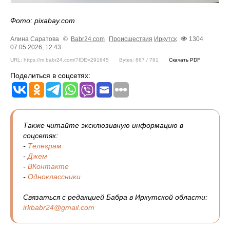
Фото: pixabay.com
Алина Саратова
©
Babr24.com
Происшествия
Иркутск
1304
07.05.2026, 12:43
URL: https://m.babr24.com/?IDE=291645
Bytes: 867 / 781
Скачать PDF
Поделиться в соцсетях:
Также читайте эксклюзивную информацию в
соцсетях:
-
Телеграм
-
Джем
-
ВКонтакте
-
Одноклассники
Связаться с редакцией Бабра в Иркутской области:
irkbabr24@gmail.com