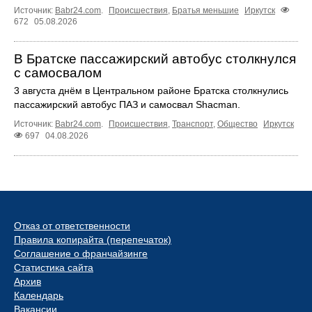
Источник:
Babr24.com
.
Происшествия
,
Братья меньшие
Иркутск
672
05.08.2026
В Братске пассажирский автобус столкнулся
с самосвалом
3 августа днём в Центральном районе Братска столкнулись
пассажирский автобус ПАЗ и самосвал Shacman.
Источник:
Babr24.com
.
Происшествия
,
Транспорт
,
Общество
Иркутск
697
04.08.2026
Отказ от ответственности
Правила копирайта (перепечаток)
Соглашение о франчайзинге
Статистика сайта
Архив
Календарь
Вакансии