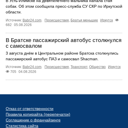
В Усть‑Илимске на девятилетнего мальчика напала стая
собак. Об этом сообщила пресс‑служба СУ СКР по Иркутской
области.
Источник:
Babr24.com
.
Происшествия
,
Братья меньшие
Иркутск
682
05.08.2026
В Братске пассажирский автобус столкнулся
с самосвалом
3 августа днём в Центральном районе Братска столкнулись
пассажирский автобус ПАЗ и самосвал Shacman.
Источник:
Babr24.com
.
Происшествия
,
Транспорт
,
Общество
Иркутск
705
04.08.2026
Отказ от ответственности
Правила копирайта (перепечаток)
Соглашение о франчайзинге
Статистика сайта