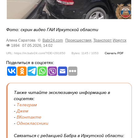
Фото: скрин видео ГАИ Иркутской области
Алина Саратова
©
Babr24.com
Происшествия
,
Транспорт
Иркутск
1894
07.05.2026, 14:02
URL: https://m.babr24.com/?IDE=291650
Bytes: 1145 / 1053
Скачать PDF
Поделиться в соцсетях:
Также читайте эксклюзивную информацию в
соцсетях:
-
Телеграм
-
Джем
-
ВКонтакте
-
Одноклассники
Связаться с редакцией Бабра в Иркутской области: