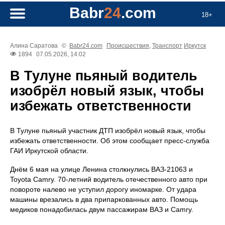
Babr
24
.com
18+
Алина Саратова
©
Babr24.com
Происшествия
,
Транспорт
Иркутск
1894
07.05.2026, 14:02
В Тулуне пьяный водитель
изобрёл новый язык, чтобы
избежать ответственности
В Тулуне пьяный участник ДТП изобрёл новый язык, чтобы
избежать ответственности. Об этом сообщает пресс‑служба
ГАИ Иркутской области.
Днём 6 мая на улице Ленина столкнулись ВАЗ‑21063 и
Toyota Camry. 70‑летний водитель отечественного авто при
повороте налево не уступил дорогу иномарке. От удара
машины врезались в два припаркованных авто. Помощь
медиков понадобилась двум пассажирам ВАЗ и Camry.