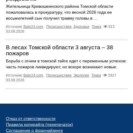
Жительница Кривошеинского района Томской области
пожаловалась в прокуратуру, что весной 2026 года ее
восьмилетний сын получил травму головы в ...
Источник:
Babr24.com
.
Происшествия
,
Здоровье
Томск
913
03.08.2026
В лесах Томской области 3 августа – 38
пожаров
Борьба с огнем в томской тайге идет с переменным успехом:
часть пожаров ликвидируют, но вскоре возникают новые.
Источник:
Babr24.com
.
Происшествия
,
Экология
Томск
2927
03.08.2026
Отказ от ответственности
Правила копирайта (перепечаток)
Соглашение о франчайзинге