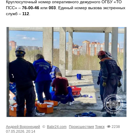
Круглосуточный номер оперативного дежурного ОГБУ «ТО
ПСС» –
76-00-46
или
003
. Единый номер вызова экстренных
служб –
112
.
Андрей Воронецкий
©
Babr24.com
Происшествия
Томск
2238
07.05.2026, 20:14