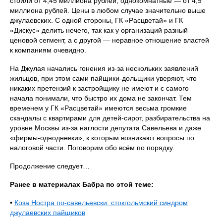
стоили от 4,45 миллиона рублей, однокомнатные — от 4,9
миллиона рублей. Цены в любом случае значительно выше
джулаевских. С одной стороны, ГК «Расцветай» и ГК
«Дискус» делить нечего, так как у организаций разный
ценовой сегмент, а с другой — неравное отношение властей
к компаниям очевидно.
На Джулая начались гонения из‑за нескольких заявлений
жильцов, при этом сами пайщики‑дольщики уверяют, что
никаких претензий к застройщику не имеют и с самого
начала понимали, что быстро их дома не закончат. Тем
временем у ГК «Расцветай» имеются весьма громкие
скандалы с квартирами для детей‑сирот, разбирательства на
уровне Москвы из‑за наглости депутата Савельева и даже
«фирмы‑однодневки», к которым возникают вопросы по
налоговой части. Поговорим обо всём по порядку.
Продолжение следует…
Ранее в материалах Бабра по этой теме:
•
Коза Ностра по-савельевски: стокгольмский синдром
джулаевских пайщиков