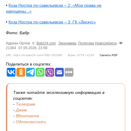
•
Коза Ностра по-савельевски – 2: «Мои права не
нарушены...»
•
Коза Ностра по-савельевски – 3. ГК «Дискус»
Фото: Бабр
Адриан Орлов
©
Babr24.com
Экономика
,
Политика
Новосибирск
21364
07.05.2026, 23:58
URL: https://m.babr24.com/?IDE=291688
Bytes: 4779 / 4139
Скачать PDF
Поделиться в соцсетях:
Также читайте эксклюзивную информацию в
соцсетях:
-
Телеграм
-
Джем
-
ВКонтакте
-
Одноклассники