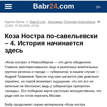
Babr
24
.com
18+
Адриан Орлов
©
Babr24.com
Экономика
,
Политика
Новосибирск
21364
07.05.2026, 23:58
Коза Ностра по-савельевски
– 4. История начинается
здесь
«Коза ностра» в Новосибирске — это дело обыденное.
Главное заинтересованное лицо в различных влиятельных
группах региона и города — губернатор; в нашем случае —
Андрей Травников. Кресло под ним шатается уже довольно
серьёзно, но порой возникает ощущение, что это его ни
капельки не беспокоит, ведь у губернатора припрятан
«козырь». Его победная карта настолько могущественна, что
ради неё он готов перечить Москве.
Бабр продолжает серию материалов «Коза ностра