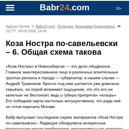
Babr
24
.com
18+
Адриан Орлов
©
Babr24.com
Политика
,
Экономика
Новосибирск
21777
09.05.2026, 14:00
Коза Ностра по-савельевски
– 6. Общая схема такова
«Коза Ностра» в Новосибирске — это дело обыденное.
Главное заинтересованное лицо в различных влиятельных
группах региона и города — губернатор; в нашем случае —
Андрей Травников. Кресло под ним шатается уже довольно
серьёзно, но порой возникает ощущение, что это его ни
капельки не беспокоит, ведь у губера припрятан «козырь».
Его победная карта настолько могущественна, что ради неё
он готов перечить Москве.
Бабр выпускает последнюю серию материалов «Коза Ностра
по‑савельевски». Редакция обнаружила интересные
пересечения между проблемами, возникшими у экс‑депутата