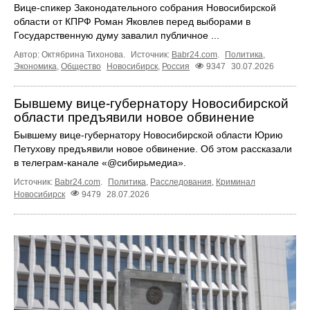
Вице-спикер Законодательного собрания Новосибирской
области от КПРФ Роман Яковлев перед выборами в
Государственную думу завалил публичное ...
Автор: Октябрина Тихонова.
Источник:
Babr24.com
.
Политика
,
Экономика
,
Общество
Новосибирск
,
Россия
9347
30.07.2026
Бывшему вице-губернатору Новосибирской
области предъявили новое обвинение
Бывшему вице-губернатору Новосибирской области Юрию
Петухову предъявили новое обвинение. Об этом рассказали
в телеграм-канале «@сибирьмедиа».
Источник:
Babr24.com
.
Политика
,
Расследования
,
Криминал
Новосибирск
9479
28.07.2026