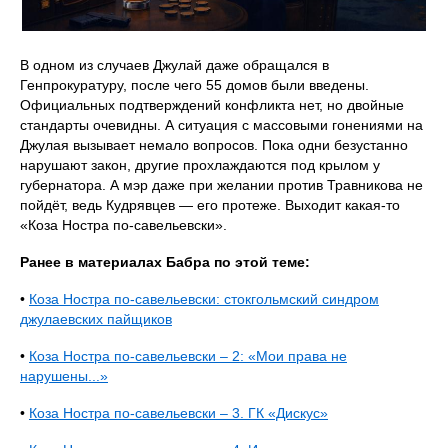
В одном из случаев Джулай даже обращался в
Генпрокуратуру, после чего 55 домов были введены.
Официальных подтверждений конфликта нет, но двойные
стандарты очевидны. А ситуация с массовыми гонениями на
Джулая вызывает немало вопросов. Пока одни безустанно
нарушают закон, другие прохлаждаются под крылом у
губернатора. А мэр даже при желании против Травникова не
пойдёт, ведь Кудрявцев — его протеже. Выходит какая‑то
«Коза Ностра по‑савельевски».
Ранее в материалах Бабра по этой теме:
•
Коза Ностра по-савельевски: стокгольмский синдром
джулаевских пайщиков
•
Коза Ностра по-савельевски – 2: «Мои права не
нарушены...»
•
Коза Ностра по-савельевски – 3. ГК «Дискус»