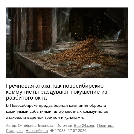
Гречневая атака: как новосибирские
коммунисты раздувают покушение из
разбитого окна
В Новосибирске предвыборная кампания обросла
комичными событиями: штаб местных коммунистов
атаковали варёной гречкой и кулаками.
Автор: Октябрина Тихонова.
Источник:
Babr24.com
.
Политика
,
Скандалы
Новосибирск
17088
17.07.2026