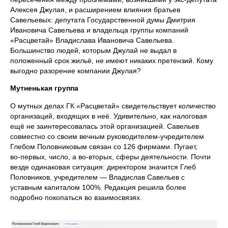
Алексея Джулая, и расширением влияния братьев
Савельевых: депутата Государственной думы Дмитрия
Ивановича Савельева и владельца группы компаний
«Расцветай» Владислава Ивановича Савельева.
Большинство людей, которым Джулай не выдал в
положенный срок жильё, не имеют никаких претензий. Кому
выгодно разорение компании Джулая?
Мутненькая группа
О мутных делах ГК «Расцветай» свидетельствует количество
организаций, входящих в неё. Удивительно, как налоговая
ещё не заинтересовалась этой организацией. Савельев
совместно со своим вечным руководителем‑учредителем
Глебом Половниковым связан со 126 фирмами. Пугает,
во‑первых, число, а во‑вторых, сферы деятельности. Почти
везде одинаковая ситуация: директором значится Глеб
Половников, учредителем — Владислав Савельев с
уставным капиталом 100%. Редакция решила более
подробно покопаться во взаимосвязях.