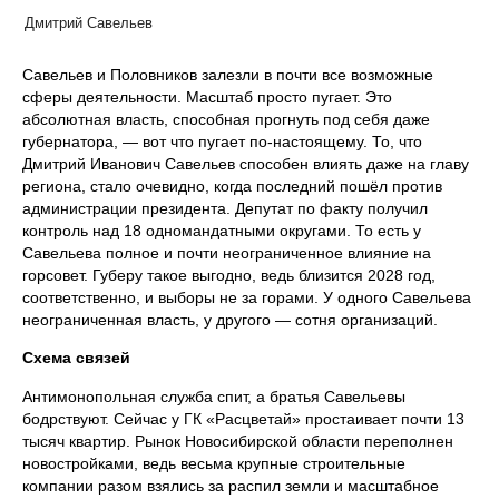
Дмитрий Савельев
Савельев и Половников залезли в почти все возможные
сферы деятельности. Масштаб просто пугает. Это
абсолютная власть, способная прогнуть под себя даже
губернатора, — вот что пугает по‑настоящему. То, что
Дмитрий Иванович Савельев способен влиять даже на главу
региона, стало очевидно, когда последний пошёл против
администрации президента. Депутат по факту получил
контроль над 18 одномандатными округами. То есть у
Савельева полное и почти неограниченное влияние на
горсовет. Губеру такое выгодно, ведь близится 2028 год,
соответственно, и выборы не за горами. У одного Савельева
неограниченная власть, у другого — сотня организаций.
Схема связей
Антимонопольная служба спит, а братья Савельевы
бодрствуют. Сейчас у ГК «Расцветай» простаивает почти 13
тысяч квартир. Рынок Новосибирской области переполнен
новостройками, ведь весьма крупные строительные
компании разом взялись за распил земли и масштабное