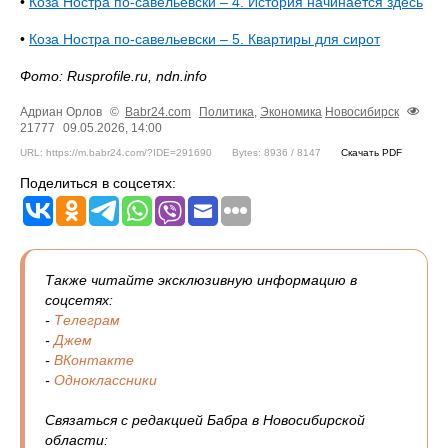
•
Коза Ностра по-савельевски – 4. История начинается здесь
•
Коза Ностра по-савельевски – 5. Квартиры для сирот
Фото: Rusprofile.ru, ndn.info
Адриан Орлов
©
Babr24.com
Политика
,
Экономика
Новосибирск
21777
09.05.2026, 14:00
URL: https://m.babr24.com/?IDE=291690
Bytes: 8936 / 8147
Скачать PDF
Поделиться в соцсетях:
Также читайте эксклюзивную информацию в
соцсетях:
-
Телеграм
-
Джем
-
ВКонтакте
-
Одноклассники
Связаться с редакцией Бабра в Новосибирской
области: