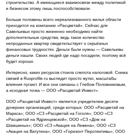
строительство. А имеющиеся взаимосвязи между политикой
и бизнесом этому лишь поспособствовали.
Больше половины всего нереализованного жилья области
приходится на компанию «Расцветай». Сейчас для
Савельевых просто жизненно необходимо найти
дополнительные средства, ведь такое количество
непроданных квартир свидетельствует о серьёзных
финансовых трудностях. Деньги были нужны — Савельевы
деньги нашли. Своих людей где надо посадили, поэтому всё
будет хорошо.
Интересно, каких ресурсов стоила слепота налоговой. Схема
связей в Rusprofile.ru выглядит просто жутко, масштабы
влияния пугают. И все они связаны с Глебом Половниковым,
а исходная точка — ООО «Расцветай Инвест».
ООО «Расцветай Инвест» является учредителем десяти
дочерних организаций, среди которых: ООО «Расцветай на
Маркса»; ООО «СЗ «Расцветай на Гоголя»; ООО «СЗ
«Расцветай на Ядринцевской»; ООО «СЗ «Дом на
Шамшиных»; ООО «СЗ «Акация на Лежена»; ООО «СЗ
«Акация на Ватутина»; ООО «Горизонт Перспективы»; ООО