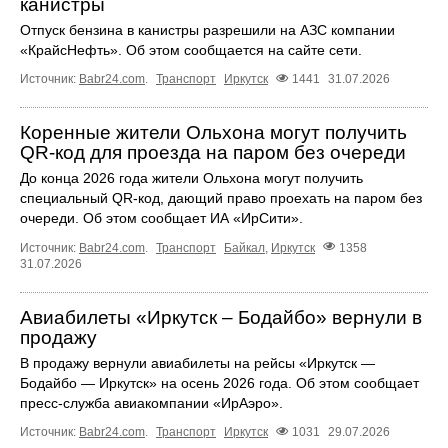
канистры
Отпуск бензина в канистры разрешили на АЗС компании
«КрайсНефть». Об этом сообщается на сайте сети.
Источник:
Babr24.com
.
Транспорт
Иркутск
1441
31.07.2026
Коренные жители Ольхона могут получить
QR‑код для проезда на паром без очереди
До конца 2026 года жители Ольхона могут получить
специальный QR‑код, дающий право проехать на паром без
очереди. Об этом сообщает ИА «ИрСити».
Источник:
Babr24.com
.
Транспорт
Байкал
,
Иркутск
1358
31.07.2026
Авиабилеты «Иркутск – Бодайбо» вернули в
продажу
В продажу вернули авиабилеты на рейсы «Иркутск —
Бодайбо — Иркутск» на осень 2026 года. Об этом сообщает
пресс‑служба авиакомпании «ИрАэро».
Источник:
Babr24.com
.
Транспорт
Иркутск
1031
29.07.2026