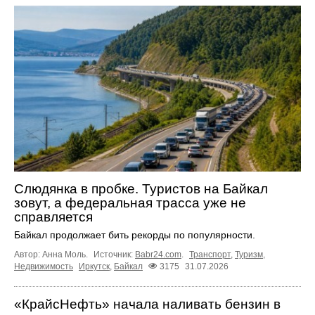
Слюдянка в пробке. Туристов на Байкал
зовут, а федеральная трасса уже не
справляется
Байкал продолжает бить рекорды по популярности.
Автор: Анна Моль.
Источник:
Babr24.com
.
Транспорт
,
Туризм
,
Недвижимость
Иркутск
,
Байкал
3175
31.07.2026
«КрайсНефть» начала наливать бензин в