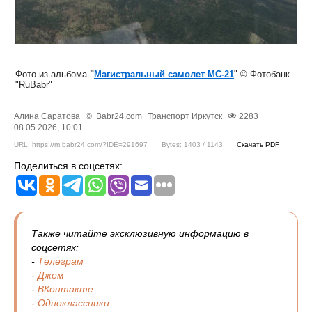
Фото из альбома
"
Магистральный самолет МС-21
" © Фотобанк
"RuBabr"
Алина Саратова
©
Babr24.com
Транспорт
Иркутск
2283
08.05.2026, 10:01
URL: https://m.babr24.com/?IDE=291697
Bytes: 1403 / 1143
Скачать PDF
Поделиться в соцсетях:
Также читайте эксклюзивную информацию в
соцсетях:
-
Телеграм
-
Джем
-
ВКонтакте
-
Одноклассники