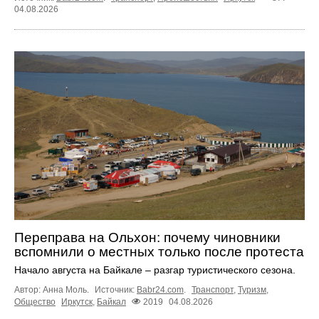
04.08.2026
Переправа на Ольхон: почему чиновники
вспомнили о местных только после протеста
Начало августа на Байкале – разгар туристического сезона.
Автор: Анна Моль.
Источник:
Babr24.com
.
Транспорт
,
Туризм
,
Общество
Иркутск
,
Байкал
2019
04.08.2026