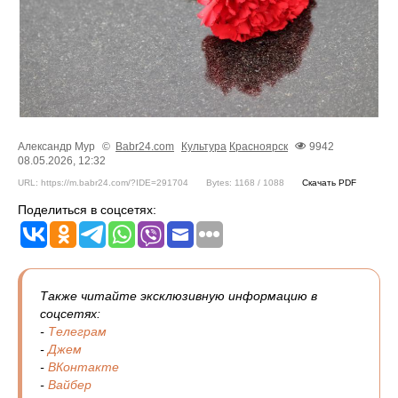
Александр Мур
©
Babr24.com
Культура
Красноярск
9942
08.05.2026, 12:32
URL: https://m.babr24.com/?IDE=291704
Bytes: 1168 / 1088
Скачать PDF
Поделиться в соцсетях:
Также читайте эксклюзивную информацию в
соцсетях:
-
Телеграм
-
Джем
-
ВКонтакте
-
Вайбер