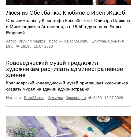
Люся из Сбербанка. К юбилею Ирен Жакоб
Она снималась у Кшиштофа Кесьлёвского, Оливера Паркера
и Микеланджело Антониони, а в 1994 году за роль Люды
Егоровой ...
Автор: Филипп Марков.
Источник:
Babr24.com
.
Культура
,
События
Мир
16195
15.07.2026
Краеведческий музей предложил
художникам расписать административное
здание
Красноярский краеведческий музей приглашает художников
создать мурал на здании администрации.
Источник:
Babr24.com
.
Культура
Красноярск
8459
13.07.2026