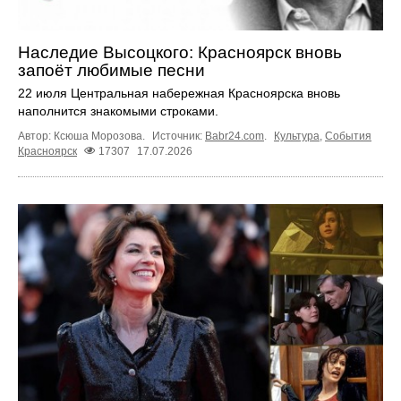
Наследие Высоцкого: Красноярск вновь
запоёт любимые песни
22 июля Центральная набережная Красноярска вновь
наполнится знакомыми строками.
Автор: Ксюша Морозова.
Источник:
Babr24.com
.
Культура
,
События
Красноярск
17307
17.07.2026