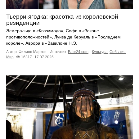
Тьерри-ягодка: красотка из королевской
резиденции
Эсмеральда в «Квазимодо», Софи в «Законе
противоположностей», Луиза де Керуаль в «Последнем
короле», Аврора в «Вавилоне Н.Э.
Автор: Филипп Марков.
Источник:
Babr24.com
.
Культура
,
События
Мир
16317
17.07.2026