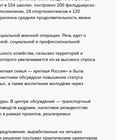
нт в 154 школах, построено 200 фельдшерско-
поликлиник, 18 спорткомплексов и 120
 региона средняя продолжительность жизни
циальной военной операции. Речь идет о
ской, социальной и профессиональной.
кого хозяйства, сельских территорий и
оторого увеличивается из-за высокого спроса.
репкая семья — крепкая Россия» и была
частники обсуждали повышение статуса
ых, а также воспитание молодёжи через
туры. В центре обсуждения — транспортный
изводств кадрами, налоговое резидентство
о в рамках проектов, реализуемых
редложения, выработанные на четырех
ти решения послужат практическим ориентиром