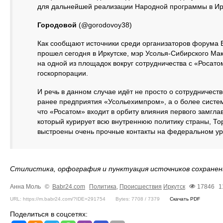
для дальнейшей реализации Народной программы в Ирк
Городовой
(@gorodovoy38)
Как сообщают источники среди организаторов форума 
прошел сегодня в Иркутске, мэр Усолья-Сибирского М
на одной из площадок вокруг сотрудничества с «Росат
госкорпорации.
И речь в данном случае идёт не просто о сотрудничеств
ранее предприятия «Усольехимпром», а о более систе
что «Росатом» входит в орбиту влияния первого замгл
который курирует всю внутреннюю политику страны, То
выстроены очень прочные контакты на федеральном ур
Стилистика, орфография и пунктуация источников сохранен
Анна Моль
©
Babr24.com
Политика
,
Происшествия
Иркутск
17846
1
URL: https://m.babr24.com/?IDE=291754
Bytes: 7708 / 7379
Скачать PDF
Поделиться в соцсетях: