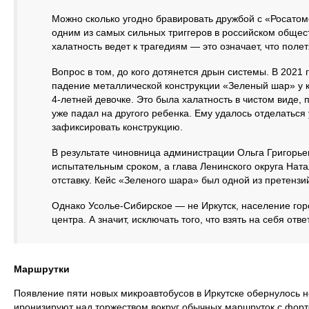
Можно сколько угодно бравировать дружбой с «Росатом
одним из самых сильных триггеров в российском общест
халатность ведет к трагедиям — это означает, что поле
Вопрос в том, до кого дотянется дрын системы. В 2021 
падение металлической конструкции «Зеленый шар» у 
4-летней девочке. Это была халатность в чистом виде, 
уже падал на другого ребенка. Ему удалось отделаться
зафиксировать конструкцию.
В результате чиновница администрации Ольга Григорьев
испытательным сроком, а глава Ленинского округа Ната
отставку. Кейс «Зеленого шара» был одной из претензи
Однако Усолье-Сибирское — не Иркутск, население гор
центра. А значит, исключать того, что взять на себя отв
Маршрутки
Появление пяти новых микроавтобусов в Иркутске обернулось
иронизируют над торжеством вокруг обычных маршруток с форт