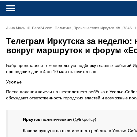
Анна Моль
©
Babr24.com
Политика
,
Происшествия
Иркутск
17846
1
Телеграм Иркутска за неделю: 
вокруг маршруток и форум «Е
Бабр представляет еженедельную подборку главных событий Ирк
прошедшие дни с 4 по 10 мая включительно.
Усолье
После падения качели на шестилетнего ребёнка в Усолье-Сиби
обсуждают ответственность городских властей и возможные по
Иркутск политический
(@Irkpolicy)
Качели рухнули на шестилетнего ребенка в Усолье-Сиби