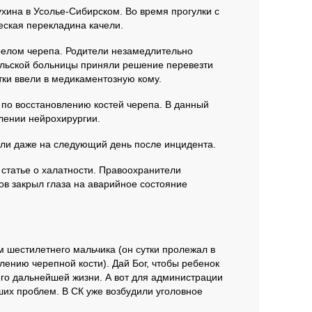
хина в Усолье-Сибирском. Во время прогулки с
еская перекладина качели.
релом черепа. Родители незамедлительно
ольской больницы приняли решение перевезти
тки ввели в медикаментозную кому.
по восстановлению костей черепа. В данный
лении нейрохирургии.
али даже на следующий день после инцидента.
 статье о халатности. Правоохранители
ов закрыл глаза на аварийное состояние
м шестилетнего мальчика (он сутки пролежал в
ению черепной кости). Дай Бог, чтобы ребенок
 его дальнейшей жизни. А вот для администрации
ших проблем. В СК уже возбудили уголовное