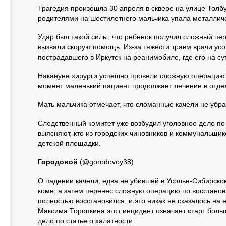
Трагедия произошла 30 апреля в сквере на улице Толбу
родителями на шестилетнего мальчика упала металлич
Удар был такой силы, что ребенок получил сложный пе
вызвали скорую помощь. Из-за тяжести травм врачи ус
пострадавшего в Иркутск на реанимобиле, где его на су
Накануне хирурги успешно провели сложную операцию 
момент маленький пациент продолжает лечение в отде
Мать мальчика отмечает, что сломанные качели не убр
Следственный комитет уже возбудил уголовное дело по
выясняют, кто из городских чиновников и коммунальщик
детской площадки.
Городовой
(@gorodovoy38)
О падении качели, едва не убившей в Усолье-Сибирско
коме, а затем перенес сложную операцию по восстановл
полностью восстановился, и это никак не сказалось на
Максима Торопкина этот инцидент означает старт боль
дело по статье о халатности.