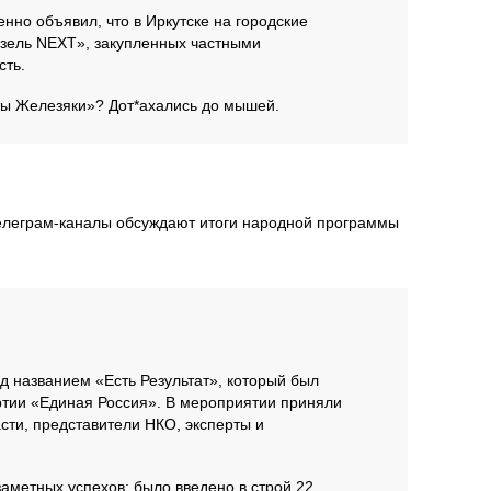
енно объявил, что в Иркутске на городские
азель NEXT», закупленных частными
сть.
еты Железяки»? Дот*ахались до мышей.
елеграм-каналы обсуждают итоги народной программы
д названием «Есть Результат», который был
тии «Единая Россия». В мероприятии приняли
асти, представители НКО, эксперты и
заметных успехов: было введено в строй 22