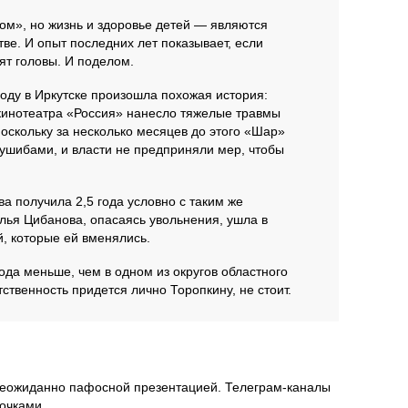
ом», но жизнь и здоровье детей — являются
ве. И опыт последних лет показывает, если
тят головы. И поделом.
году в Иркутске произошла похожая история:
кинотеатра «Россия» нанесло тяжелые травмы
поскольку за несколько месяцев до этого «Шар»
 ушибами, и власти не предприняли мер, чтобы
а получила 2,5 года условно с таким же
лья Цибанова, опасаясь увольнения, ушла в
й, которые ей вменялись.
ода меньше, чем в одном из округов областного
етственность придется лично Торопкину, не стоит.
 неожиданно пафосной презентацией. Телеграм-каналы
очками.