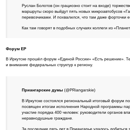
Руслан Болотов (он грациозно стоит на входе) торжеств
маршруты скоро выйдут пять новых микроавтобусов «Г
перевозчиками. И похвалился, что там даже форточки е
Как там говорят в подобных случаях коллеги из «План
Форум ЕР
В Иркутске прошёл форум «Единой России» «Есть решение». Т
и внимание федеральных структур к региону.
Приангарские думы
(@PRiangarskie)
В Иркутске состоялся региональный итоговый форум по
посвящен итогам исполнения Народной программы пар
участие порядка 400 человек: руководители органов вл
неравнодушные граждане.
За последние пять лет в Приангарье удалось добиться 