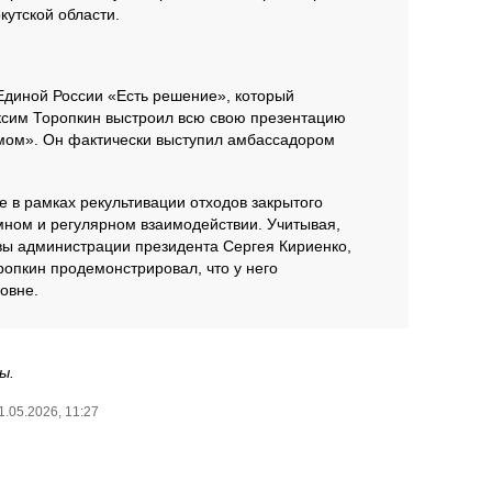
утской области.
Единой России «Есть решение», который
аксим Торопкин выстроил всю свою презентацию
омом». Он фактически выступил амбассадором
е в рамках рекультивации отходов закрытого
мном и регулярном взаимодействии. Учитывая,
авы администрации президента Сергея Кириенко,
ропкин продемонстрировал, что у него
овне.
ы.
1.05.2026, 11:27