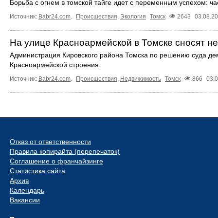
Борьба с огнем в томской тайге идет с переменным успехом: ча
Источник:
Babr24.com
.
Происшествия
,
Экология
Томск
2643
03.08.2
На улице Красноармейской в Томске сносят н
Администрация Кировского района Томска по решению суда де
Красноармейской строения.
Источник:
Babr24.com
.
Происшествия
,
Недвижимость
Томск
866
03.
Отказ от ответственности
Правила копирайта (перепечаток)
Соглашение о франчайзинге
Статистика сайта
Архив
Календарь
Вакансии