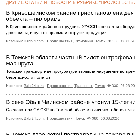
ДРУГИЕ СТАТЬИ И НОВОСТИ В РУБРИКЕ "ПРОИСШЕСТВИ
В Кривошеинском районе приостановлена деят
объекта – пилорамы
В Кривошеинском районе сотрудники УФССП опечатали оборуд
древесины, и пункты приема и отгрузки продукции.
Источник:
Babr24.com
.
Происшествия
,
Экономика
Томск
301
06.08.2
В Томской области частный пилот оштрафован
маршрута
Томская транспортная прокуратура выявила нарушение во врем
безопасности полетов.
Источник:
Babr24.com
.
Происшествия
,
Транспорт
Томск
330
06.08.2
В реке Обь в Чаинском районе утонул 15-летн
Следователи СУ СКР по Томской области выясняют обстоятельст
Источник:
Babr24.com
.
Происшествия
Томск
386
06.08.2026
В Томске двое детей пострадали на пожаре в 