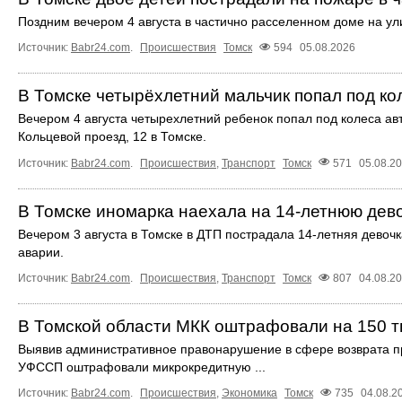
Поздним вечером 4 августа в частично расселенном доме на ул
Источник:
Babr24.com
.
Происшествия
Томск
594
05.08.2026
В Томске четырёхлетний мальчик попал под к
Вечером 4 августа четырехлетний ребенок попал под колеса ав
Кольцевой проезд, 12 в Томске.
Источник:
Babr24.com
.
Происшествия
,
Транспорт
Томск
571
05.08.2
В Томске иномарка наехала на 14-летнюю дев
Вечером 3 августа в Томске в ДТП пострадала 14-летняя дево
аварии.
Источник:
Babr24.com
.
Происшествия
,
Транспорт
Томск
807
04.08.2
В Томской области МКК оштрафовали на 150 т
Выявив административное правонарушение в сфере возврата п
УФССП оштрафовали микрокредитную ...
Источник:
Babr24.com
.
Происшествия
,
Экономика
Томск
735
04.08.2