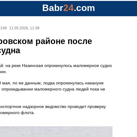
Babr
24
.com
2149
11.05.2026, 11:39
ровском районе после
судна
ай: на реке Назинская опрокинулось маломерное судно
них.
 мая, по ее данным, лодка опрокинулась накануне
и опрокидывании маломерного судна людей пока не
нспортное надзорное ведомство проводит проверку
ломерного флота.