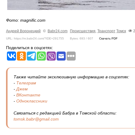
Фото: magnific.com
Андрей Воронецкий
©
Babr24.com
Происшествия
,
Транспорт
Томск
URL: https://m.babr24.com/?IDE=291755
Bytes: 693 / 607
Скачать PDF
Поделиться в соцсетях:
Также читайте эксклюзивную информацию в соцсетях:
-
Телеграм
-
Джем
-
ВКонтакте
-
Одноклассники
Связаться с редакцией Бабра в Томской области:
tomsk.babr@gmail.com