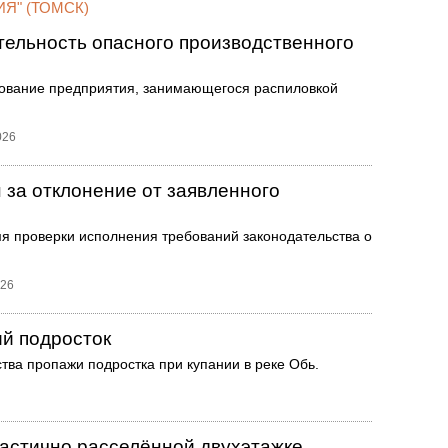
Я" (ТОМСК)
ельность опасного производственного
ование предприятия, занимающегося распиловкой
026
 за отклонение от заявленного
я проверки исполнения требований законодательства о
026
ий подросток
ва пропажи подростка при купании в реке Обь.
частично расселённой двухэтажке