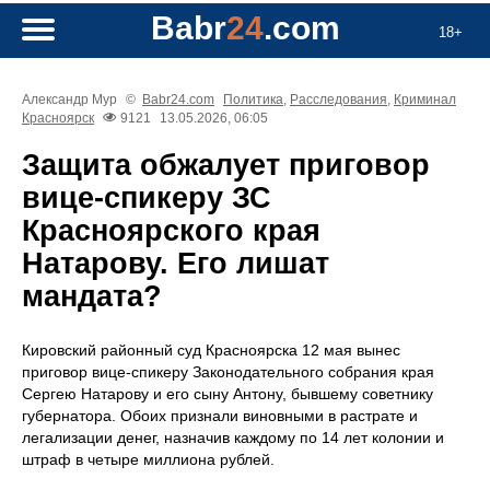
Babr
24
.com
18+
Александр Мур
©
Babr24.com
Политика
,
Расследования
,
Криминал
Красноярск
9121
13.05.2026, 06:05
Защита обжалует приговор
вице-спикеру ЗС
Красноярского края
Натарову. Его лишат
мандата?
Кировский районный суд Красноярска 12 мая вынес
приговор вице-спикеру Законодательного собрания края
Сергею Натарову и его сыну Антону, бывшему советнику
губернатора. Обоих признали виновными в растрате и
легализации денег, назначив каждому по 14 лет колонии и
штраф в четыре миллиона рублей.