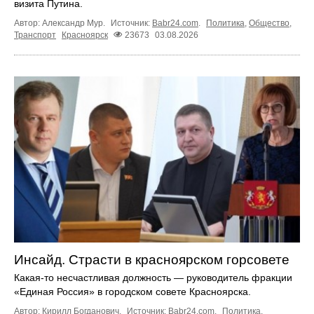
визита Путина.
Автор: Александр Мур.
Источник:
Babr24.com
.
Политика
,
Общество
,
Транспорт
Красноярск
23673
03.08.2026
Инсайд. Страсти в красноярском горсовете
Какая-то несчастливая должность — руководитель фракции
«Единая Россия» в городском совете Красноярска.
Автор: Кирилл Богданович.
Источник:
Babr24.com
.
Политика
,