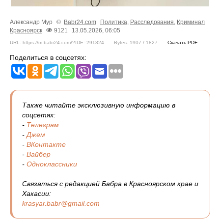
Александр Мур
©
Babr24.com
Политика
,
Расследования
,
Криминал
Красноярск
9121
13.05.2026, 06:05
URL: https://m.babr24.com/?IDE=291824
Bytes: 1907 / 1827
Скачать PDF
Поделиться в соцсетях:
Также читайте эксклюзивную информацию в
соцсетях:
-
Телеграм
-
Джем
-
ВКонтакте
-
Вайбер
-
Одноклассники
Связаться с редакцией Бабра в Красноярском крае и
Хакасии:
krasyar.babr@gmail.com