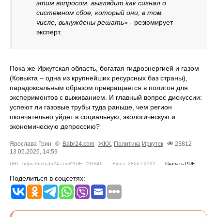
этим вопросом, выглядит как сигнал о
системном сбое, который они, в том
числе, вынуждены решать
» - резюмирует
эксперт.
Пока же Иркутская область, богатая гидроэнергией и газом
(Ковыкта – одна из крупнейших ресурсных баз страны),
парадоксальным образом превращается в полигон для
экспериментов с выживанием. И главный вопрос дискуссии:
успеют ли газовые трубы туда раньше, чем регион
окончательно уйдет в социальную, экологическую и
экономическую депрессию?
Ярослава Грин
©
Babr24.com
ЖКХ
,
Политика
Иркутск
23812
13.05.2026, 14:59
URL: https://m.babr24.com/?IDE=291849
Bytes: 2806 / 2592
Скачать PDF
Поделиться в соцсетях: