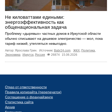
Не киловаттами едиными:
энергоэффективность как
общенациональная задача
Проблему «дырявых» частных домов в Иркутской области
обычно списывают на дешевое электричество — мол, пока
тариф низкий, утепляться невыгодно.
Автор: Ярослава Грин.
Источник:
Babr24.com
.
ЖКХ
,
Политика
,
Экономика
Иркутск
,
Россия
26874
15.06.2026
Отказ от ответственности
Правила копирайта (перепечаток)
Соглашение о франчайзинге
Статистика сайта
Архив