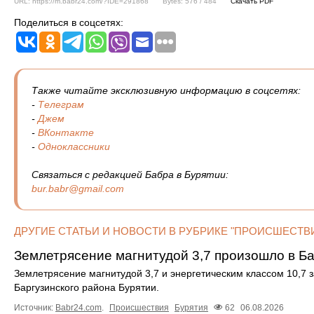
URL: https://m.babr24.com/?IDE=291868
Bytes: 576 / 484
Скачать PDF
Поделиться в соцсетях:
Также читайте эксклюзивную информацию в соцсетях:
-
Телеграм
-
Джем
-
ВКонтакте
-
Одноклассники
Связаться с редакцией Бабра в Бурятии:
bur.babr@gmail.com
ДРУГИЕ СТАТЬИ И НОВОСТИ В РУБРИКЕ "ПРОИСШЕСТВИ
Землетрясение магнитудой 3,7 произошло в Б
Землетрясение магнитудой 3,7 и энергетическим классом 10,7 
Баргузинского района Бурятии.
Источник:
Babr24.com
.
Происшествия
Бурятия
62
06.08.2026