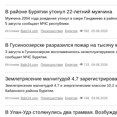
В районе Бурятии утонул 22-летний мужчина
Мужчина 2004 года рождения утонул в озере Ганджиево в район
5 августа сообщает МЧС республики.
Источник:
Babr24.com
.
Происшествия
Бурятия
592
05.08.2026
В Гусиноозерске разразился пожар на тысячу 
3 августа в Гусиноозерске воспламенилось неэксплуатируемое з
сообщает МЧС Бурятии.
Источник:
Babr24.com
.
Происшествия
Бурятия
715
04.08.2026
Землетрясение магнитудой 4,7 зарегистриров
Землетрясение магнитудой 4,7 и энергетическим классом 10,2 з
Кабанского района Бурятии.
Источник:
Babr24.com
.
Происшествия
Бурятия
746
03.08.2026
В Улан-Удэ столкнулись два трамвая. Возбужд