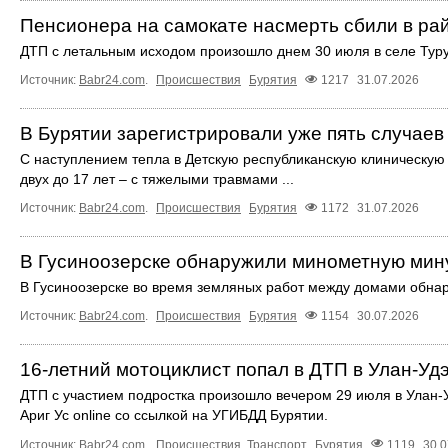
Пенсионера на самокате насмерть сбили в ра
ДТП с летальным исходом произошло днем 30 июля в селе Туру
Источник:
Babr24.com
.
Происшествия
Бурятия
1217
31.07.2026
В Бурятии зарегистрировали уже пять случаев 
С наступлением тепла в Детскую республиканскую клиническую 
двух до 17 лет – с тяжелыми травмами ...
Источник:
Babr24.com
.
Происшествия
Бурятия
1172
31.07.2026
В Гусиноозерске обнаружили минометную мин
В Гусиноозерске во время земляных работ между домами обна
Источник:
Babr24.com
.
Происшествия
Бурятия
1154
30.07.2026
16-летний мотоциклист попал в ДТП в Улан-Уд
ДТП с участием подростка произошло вечером 29 июля в Улан-
Ариг Ус online со ссылкой на УГИБДД Бурятии.
Источник:
Babr24.com
.
Происшествия
,
Транспорт
Бурятия
1119
30.0