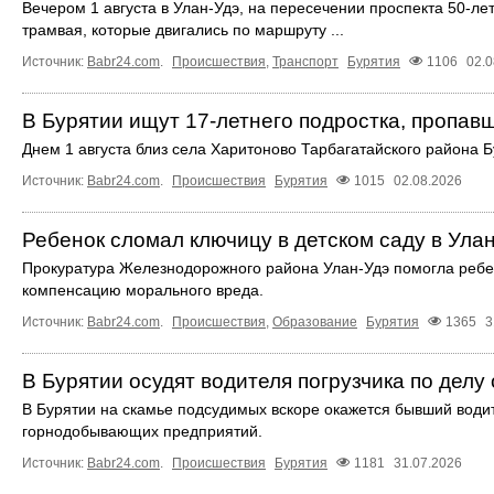
Вечером 1 августа в Улан-Удэ, на пересечении проспекта 50-ле
трамвая, которые двигались по маршруту ...
Источник:
Babr24.com
.
Происшествия
,
Транспорт
Бурятия
1106
02.0
В Бурятии ищут 17-летнего подростка, пропавш
Днем 1 августа близ села Харитоново Тарбагатайского района Б
Источник:
Babr24.com
.
Происшествия
Бурятия
1015
02.08.2026
Ребенок сломал ключицу в детском саду в Ула
Прокуратура Железнодорожного района Улан-Удэ помогла ребен
компенсацию морального вреда.
Источник:
Babr24.com
.
Происшествия
,
Образование
Бурятия
1365
3
В Бурятии осудят водителя погрузчика по делу 
В Бурятии на скамье подсудимых вскоре окажется бывший водит
горнодобывающих предприятий.
Источник:
Babr24.com
.
Происшествия
Бурятия
1181
31.07.2026