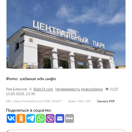
Фото: издание ндн.инфо
Лев Блиссов
©
Babr24.com
Недвижимость
Новосибирск
2122
13.05.2026, 23:30
URL: https://m.babr24.com/?IDE=291877
Bytes: 459 / 354
Скачать PDF
Поделиться в соцсетях: