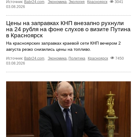
Источник:
Babr24.com
.
Экономика
,
Экология
Красноярск
3041
03.08.2026
Цены на заправках КНП внезапно рухнули
на 24 рубля на фоне слухов о визите Путина
в Красноярск
На красноярских заправках краевой сети КНП вечером 2
августа резко снизились цены на топливо.
Источник:
Babr24.com
.
Экономика
,
Политика
Красноярск
7450
03.08.2026