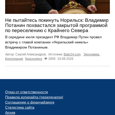
Не пытайтесь покинуть Норильск: Владимир
Потанин похвастался закрытой программой
по переселению с Крайнего Севера
В середине июля президент РФ Владимир Путин провел
встречу с главой компании «Норильский никель»
Владимиром Потаниным.
Автор: Сергей Александров.
Источник:
Babr24.com
.
Экономика
,
Корпорации
Красноярск
2858
03.08.2026
Отказ от ответственности
Правила копирайта (перепечаток)
Соглашение о франчайзинге
Статистика сайта
Архив