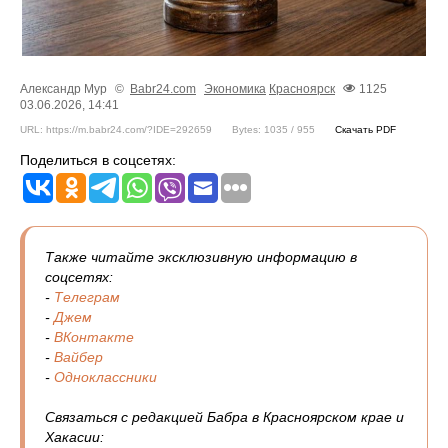
Александр Мур
©
Babr24.com
Экономика
Красноярск
1125
03.06.2026, 14:41
URL: https://m.babr24.com/?IDE=292659
Bytes: 1035 / 955
Скачать PDF
Поделиться в соцсетях:
Также читайте эксклюзивную информацию в
соцсетях:
-
Телеграм
-
Джем
-
ВКонтакте
-
Вайбер
-
Одноклассники
Связаться с редакцией Бабра в Красноярском крае и
Хакасии: