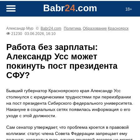
Babr
24
.com
18+
Александр Мур
©
Babr24.com
Политика
,
Образование
Красноярск
21230
03.06.2026, 16:10
Работа без зарплаты:
Александр Усс может
покинуть пост президента
СФУ?
Бывший губернатор Красноярского края Александр Усс
столкнулся с юридическими трудностями при переизбрании
на пост президента Сибирского федерального университета.
Накануне в социальных сетях появилась информация о его
уходе с этой должности.
Сам сенатор утверждает, что проблема кроется в правовой
коллизии: статус члена Совета Федерации запрещает ему
получать зарплату в вузе, однако трудовой договор не может