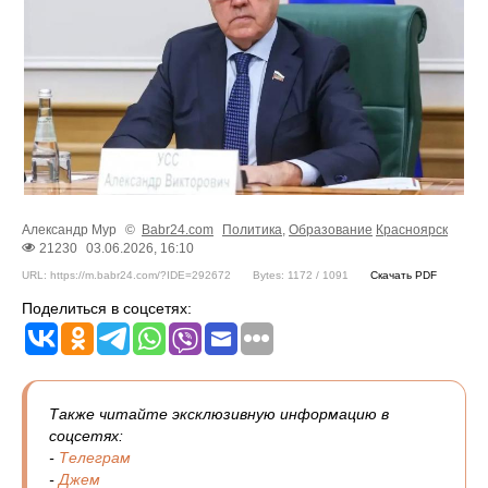
Александр Мур
©
Babr24.com
Политика
,
Образование
Красноярск
21230
03.06.2026, 16:10
URL: https://m.babr24.com/?IDE=292672
Bytes: 1172 / 1091
Скачать PDF
Поделиться в соцсетях:
Также читайте эксклюзивную информацию в
соцсетях:
-
Телеграм
-
Джем