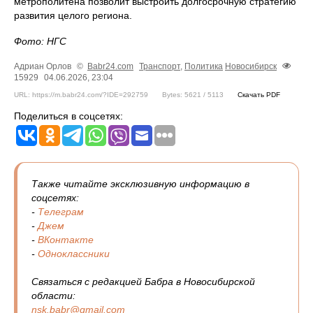
метрополитена позволит выстроить долгосрочную стратегию
развития целого региона.
Фото: НГС
Адриан Орлов
©
Babr24.com
Транспорт
,
Политика
Новосибирск
15929
04.06.2026, 23:04
URL: https://m.babr24.com/?IDE=292759
Bytes: 5621 / 5113
Скачать PDF
Поделиться в соцсетях:
Также читайте эксклюзивную информацию в
соцсетях:
-
Телеграм
-
Джем
-
ВКонтакте
-
Одноклассники
Связаться с редакцией Бабра в Новосибирской
области:
nsk.babr@gmail.com