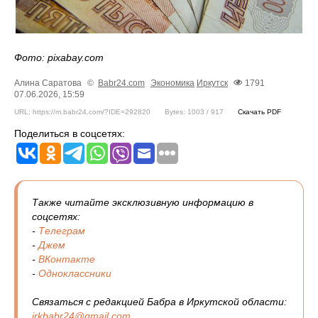
Фото: pixabay.com
Алина Саратова
©
Babr24.com
Экономика
Иркутск
1791
07.06.2026, 15:59
URL: https://m.babr24.com/?IDE=292820
Bytes: 1003 / 917
Скачать PDF
Поделиться в соцсетях:
Также читайте эксклюзивную информацию в
соцсетях:
-
Телеграм
-
Джем
-
ВКонтакте
-
Одноклассники
Связаться с редакцией Бабра в Иркутской области:
irkbabr24@gmail.com