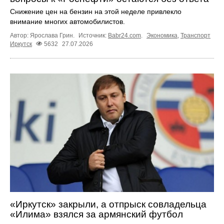
Снижение цен на бензин на этой неделе привлекло
внимание многих автомобилистов.
Автор: Ярослава Грин.
Источник:
Babr24.com
.
Экономика
,
Транспорт
Иркутск
5632
27.07.2026
«Иркутск» закрыли, а отпрыск совладельца
«Илима» взялся за армянский футбол