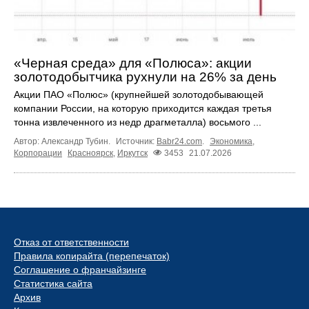
«Черная среда» для «Полюса»: акции
золотодобытчика рухнули на 26% за день
Акции ПАО «Полюс» (крупнейшей золотодобывающей
компании России, на которую приходится каждая третья
тонна извлеченного из недр драгметалла) восьмого ...
Автор: Александр Тубин.
Источник:
Babr24.com
.
Экономика
,
Корпорации
Красноярск
,
Иркутск
3453
21.07.2026
Отказ от ответственности
Правила копирайта (перепечаток)
Соглашение о франчайзинге
Статистика сайта
Архив