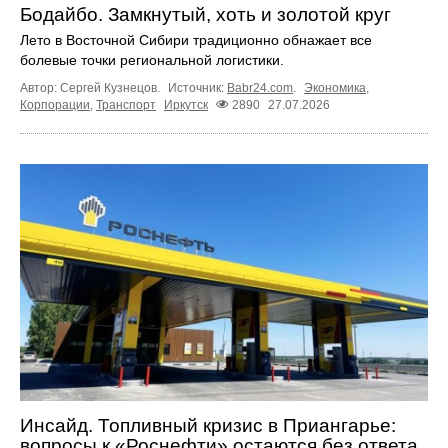
Бодайбо. Замкнутый, хоть и золотой круг
Лето в Восточной Сибири традиционно обнажает все
болевые точки региональной логистики.
Автор: Сергей Кузнецов.
Источник:
Babr24.com
.
Экономика
,
Корпорации
,
Транспорт
Иркутск
2890
27.07.2026
Инсайд. Топливный кризис в Приангарье:
вопросы к «Роснефти» остаются без ответа