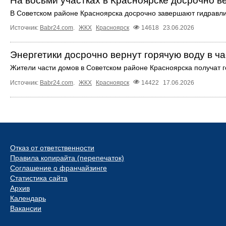
На восьми участках в Красноярске досрочно в
В Советском районе Красноярска досрочно завершают гидравли
Источник:
Babr24.com
.
ЖКХ
Красноярск
14618
23.06.2026
Энергетики досрочно вернут горячую воду в ч
Жители части домов в Советском районе Красноярска получат 
Источник:
Babr24.com
.
ЖКХ
Красноярск
14422
17.06.2026
Отказ от ответственности
Правила копирайта (перепечаток)
Соглашение о франчайзинге
Статистика сайта
Архив
Календарь
Вакансии