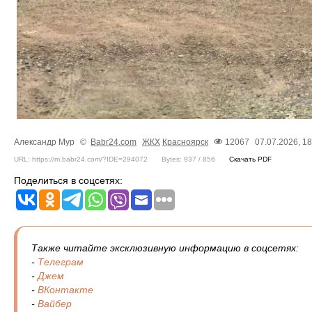
Александр Мур
©
Babr24.com
ЖКХ
Красноярск
12067
07.07.2026, 18
URL: https://m.babr24.com/?IDE=294072
Bytes: 937 / 856
Скачать PDF
Поделиться в соцсетях:
Также читайте эксклюзивную информацию в соцсетях:
-
Телеграм
-
Джем
-
ВКонтакте
-
Вайбер