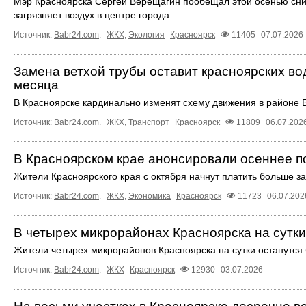
Мэр Красноярска Сергей Верещагин пообещал этой осенью сниз
загрязняет воздух в центре города.
Источник:
Babr24.com
.
ЖКХ
,
Экология
Красноярск
11405
07.07.2026
Замена ветхой трубы оставит красноярских во
месяца
В Красноярске кардинально изменят схему движения в районе 
Источник:
Babr24.com
.
ЖКХ
,
Транспорт
Красноярск
11809
06.07.202
В Красноярском крае анонсировали осеннее 
Жители Красноярского края с октября начнут платить больше з
Источник:
Babr24.com
.
ЖКХ
,
Экономика
Красноярск
11723
06.07.202
В четырех микрорайонах Красноярска на сутк
Жители четырех микрорайонов Красноярска на сутки останутся 
Источник:
Babr24.com
.
ЖКХ
Красноярск
12930
03.07.2026