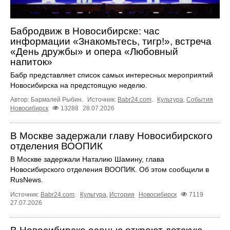
Бабродвиж в Новосибирске: час
информации «Знакомьтесь, тигр!», встреча
«День дружбы» и опера «Любовный
напиток»
Бабр представляет список самых интересных мероприятий
Новосибирска на предстоящую неделю.
Автор: Бармалей Рыбин.
Источник:
Babr24.com
.
Культура
,
События
Новосибирск
13288
28.07.2026
В Москве задержали главу Новосибирского
отделения ВООПИК
В Москве задержали Наталию Шамину, глава
Новосибирского отделения ВООПИК. Об этом сообщили в
RusNews.
Источник:
Babr24.com
.
Культура
,
История
Новосибирск
7119
27.07.2026