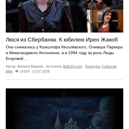
Люся из Сбербанка. К юбилею Ирен Жакоб
Она снималась у Кшиштофа Кесьлёвского, Оливера Паркера
и Микеланджело Антониони, а в 1994 году за роль Люды
Егоровой ...
Автор: Филипп Марков.
Источник:
Babr24.com
.
Культура
,
События
Мир
16164
15.07.2026