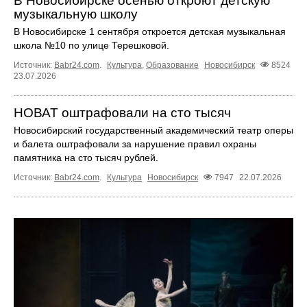
В Новосибирске осенью откроют детскую
музыкальную школу
В Новосибирске 1 сентября откроется детская музыкальная
школа №10 по улице Терешковой.
Источник:
Babr24.com
.
Культура
,
Образование
Новосибирск
8524
23.07.2026
НОВАТ оштрафовали на сто тысяч
Новосибирский государственный академический театр оперы
и балета оштрафовали за нарушение правил охраны
памятника на сто тысяч рублей.
Источник:
Babr24.com
.
Культура
Новосибирск
7947
22.07.2026