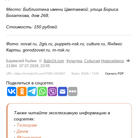
Место: Библиотека имени Цветаевой; улица Бориса
Богаткова, дом 268;
Стоимость: 150 рублей.
Фото: novat.ru, 2gis.ru, puppets-nsk.ru, culture.ru, Яндекс
Карты, gorodzovet.ru, m-nsk.ru
Бармалей Рыбин
©
Babr24.com
Культура
,
События
Новосибирск
21384
07.07.2026, 23:55
URL: https://m.babr24.com/?IDE=294087
Bytes: 8408 / 7100
Скачать PDF
Поделиться в соцсетях:
Также читайте эксклюзивную информацию в
соцсетях:
-
Телеграм
-
Джем
-
ВКонтакте