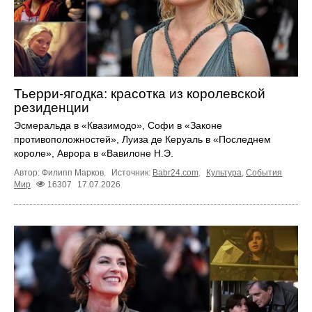
Тьерри-ягодка: красотка из королевской
резиденции
Эсмеральда в «Квазимодо», Софи в «Законе
противоположностей», Луиза де Керуаль в «Последнем
короле», Аврора в «Вавилоне Н.Э.
Автор: Филипп Марков.
Источник:
Babr24.com
.
Культура
,
События
Мир
16307
17.07.2026