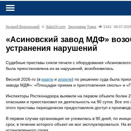
Андрей Воронецкий
©
Babr24.com
Экономика
Томск
1342
08.07.2026
«Асиновский завод МДФ» возо
устранения нарушений
Судебные приставы сняли печати с оборудования «Асиновского
была приостановлена из-за нарушений, возобновилась.
Весной 2026-го (в
марте
и
апреле
) по решению суда была прио
завода МДФ»: «Площадки приема и приготовления смолы» и «
Инспекторы Ростехнадзора выявили на первом объекте более 20
опасными и приостановил их деятельность на 90 суток. Все эт
этого приставы периодически предоставляли доступ к произв
В первом случае организация не уложилась в 90 дней, по иниц
срок, в течение которого объект не мог эксплуатироваться. На
установленного срока.