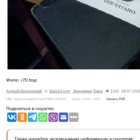
Фото: r70.fssp
Андрей Воронецкий
©
Babr24.com
Экономика
Томск
1342
08.07.2026
URL: https://m.babr24.com/?IDE=294103
Bytes: 1416 / 1195
Скачать PDF
Поделиться в соцсетях:
Также читайте эксклюзивную информацию в соцсетях: