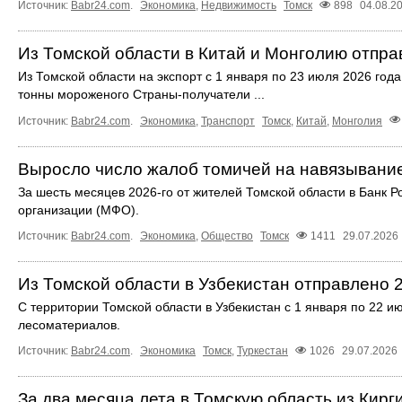
Источник:
Babr24.com
.
Экономика
,
Недвижимость
Томск
898
04.08.2
Из Томской области в Китай и Монголию отпра
Из Томской области на экспорт с 1 января по 23 июля 2026 год
тонны мороженого Страны-получатели ...
Источник:
Babr24.com
.
Экономика
,
Транспорт
Томск
,
Китай
,
Монголия
Выросло число жалоб томичей на навязывани
За шесть месяцев 2026-го от жителей Томской области в Банк 
организации (МФО).
Источник:
Babr24.com
.
Экономика
,
Общество
Томск
1411
29.07.2026
Из Томской области в Узбекистан отправлено 
С территории Томской области в Узбекистан с 1 января по 22 и
лесоматериалов.
Источник:
Babr24.com
.
Экономика
Томск
,
Туркестан
1026
29.07.2026
За два месяца лета в Томскую область из Кирг