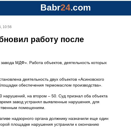
Babr
24
.com
, 10:56
бновил работу после
 завода МДФ». Работа объектов, деятельность которых
становлена деятельность двух объектов «Асиновского
Площадки обеспечения термомаслом производства».
 нарушений, на втором – 50. Суд признал оба объекта
о время завод устранял выявленные нарушения, для
одственным помещениям.
иативе надзорного органа должнику назначили еще один
 второй площадке нарушения устранили к окончанию