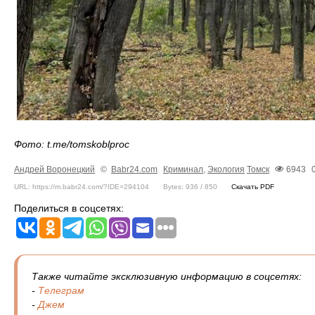
Фото: t.me/tomskoblproc
Андрей Воронецкий
©
Babr24.com
Криминал
,
Экология
Томск
6943
URL: https://m.babr24.com/?IDE=294104
Bytes: 936 / 850
Скачать PDF
Поделиться в соцсетях:
Также читайте эксклюзивную информацию в соцсетях:
-
Телеграм
-
Джем