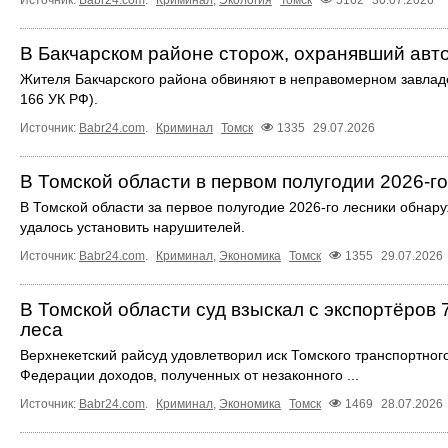
В Бакчарском районе сторож, охранявший авто
Жителя Бакчарского района обвиняют в неправомерном завладе
166 УК РФ).
Источник:
Babr24.com
.
Криминал
Томск
1335
29.07.2026
В Томской области в первом полугодии 2026-г
В Томской области за первое полугодие 2026-го лесники обнару
удалось установить нарушителей.
Источник:
Babr24.com
.
Криминал
,
Экономика
Томск
1355
29.07.2026
В Томской области суд взыскал с экспортёров 
леса
Верхнекетский райсуд удовлетворил иск Томского транспортного
Федерации доходов, полученных от незаконного ...
Источник:
Babr24.com
.
Криминал
,
Экономика
Томск
1469
28.07.2026