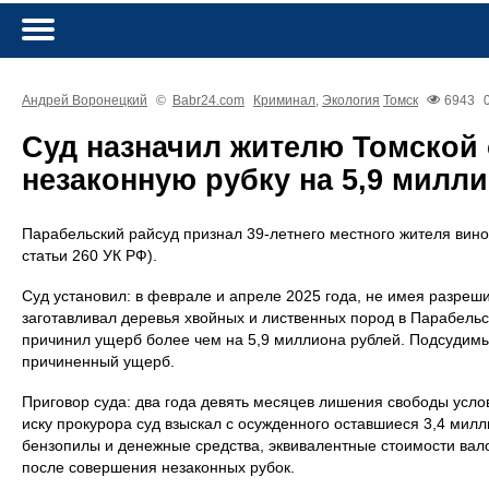
Андрей Воронецкий
©
Babr24.com
Криминал
,
Экология
Томск
6943
Суд назначил жителю Томской 
незаконную рубку на 5,9 милл
Парабельский райсуд признал 39-летнего местного жителя вино
статьи 260 УК РФ).
Суд установил: в феврале и апреле 2025 года, не имея разреш
заготавливал деревья хвойных и лиственных пород в Парабель
причинил ущерб более чем на 5,9 миллиона рублей. Подсудимы
причиненный ущерб.
Приговор суда: два года девять месяцев лишения свободы усло
иску прокурора суд взыскал с осужденного оставшиеся 3,4 милл
бензопилы и денежные средства, эквивалентные стоимости вал
после совершения незаконных рубок.