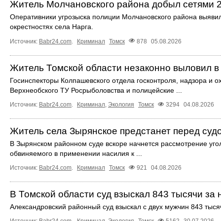
Житель Молчановского района добыл сетями 2
Оперативники угрозыска полиции Молчановского района выявил
окрестностях села Нарга.
Источник:
Babr24.com
.
Криминал
Томск
878
05.08.2026
Житель Томской области незаконно выловил в
Госинспекторы Колпашевского отдела госконтроля, надзора и о
Верхнеобского ТУ Росрыболовства и полицейские ...
Источник:
Babr24.com
.
Криминал
,
Экология
Томск
3294
04.08.2026
Житель села Зырянское предстанет перед суд
В Зырянском районном суде вскоре начнется рассмотрение угол
обвиняемого в применении насилия к ...
Источник:
Babr24.com
.
Криминал
Томск
921
04.08.2026
В Томской области суд взыскал 843 тысячи за
Александровский районный суд взыскал с двух мужчин 843 тыся
Источник:
Babr24.com
.
Криминал
,
Экология
Томск
5162
30.07.2026