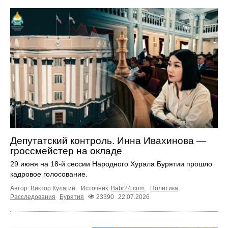
Депутатский контроль. Инна Ивахинова —
гроссмейстер на окладе
29 июня на 18-й сессии Народного Хурала Бурятии прошло
кадровое голосование.
Автор: Виктор Кулагин.
Источник:
Babr24.com
.
Политика
,
Расследования
Бурятия
23390
22.07.2026