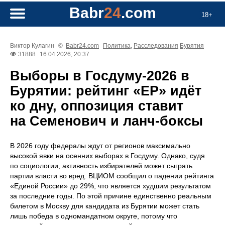
Babr
24
.com
18+
Виктор Кулагин
©
Babr24.com
Политика
,
Расследования
Бурятия
31888
16.04.2026, 20:37
Выборы в Госдуму-2026 в
Бурятии: рейтинг «ЕР» идёт
ко дну, оппозиция ставит
на Семенович и ланч-боксы
В 2026 году федералы ждут от регионов максимально
высокой явки на осенних выборах в Госдуму. Однако, судя
по социологии, активность избирателей может сыграть
партии власти во вред. ВЦИОМ сообщил о падении рейтинга
«Единой России» до 29%, что является худшим результатом
за последние годы. По этой причине единственно реальным
билетом в Москву для кандидата из Бурятии может стать
лишь победа в одномандатном округе, потому что