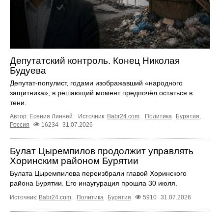
Депутатский контроль. Конец Николая
Будуева
Депутат-популист, годами изображавший «народного
защитника», в решающий момент предпочёл остаться в
тени.
Автор: Есения Линней.
Источник:
Babr24.com
.
Политика
Бурятия
,
Россия
16234
31.07.2026
Булат Цыремпилов продолжит управлять
Хоринским районом Бурятии
Булата Цыремпилова переизбрали главой Хоринского
района Бурятии. Его инаугурация прошла 30 июля.
Источник:
Babr24.com
.
Политика
Бурятия
5910
31.07.2026