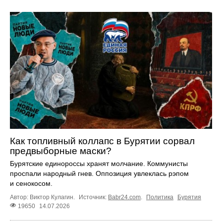
Как топливный коллапс в Бурятии сорвал
предвыборные маски?
Бурятские единороссы хранят молчание. Коммунисты
проспали народный гнев. Оппозиция увлеклась рэпом
и сенокосом.
Автор: Виктор Кулагин.
Источник:
Babr24.com
.
Политика
Бурятия
19650
14.07.2026