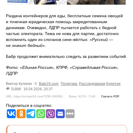
Раздача контейнеров для еды, бесплатные семена овощей
и точечная юридическая помощь закредитованным
дачникам. Очевидно, ЛДПР пытается работать с бедной
частью электората. Тема не нова для партии, достаточно
вспомнить один из слоганов сине-жёлтых: «
Русский —
не значит бедный
».
Бабр продолжит внимательно следить за развитием событий.
Фото: «Единая Россия», КПРФ, «Справедливая Россия»,
ЛДПР
Виктор Кулагин
©
Babr24.com
Политика
,
Расследования
Бурятия
31888
16.04.2026, 20:37
URL: https://m.babr24.com/?IDE=290891
Bytes: 8276 / 7149
Скачать PDF
Поделиться в соцсетях: