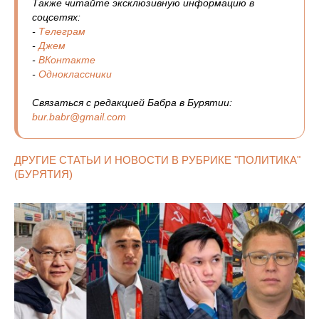
Также читайте эксклюзивную информацию в
соцсетях:
-
Телеграм
-
Джем
-
ВКонтакте
-
Одноклассники
Связаться с редакцией Бабра в Бурятии:
bur.babr@gmail.com
ДРУГИЕ СТАТЬИ И НОВОСТИ В РУБРИКЕ "ПОЛИТИКА"
(БУРЯТИЯ)