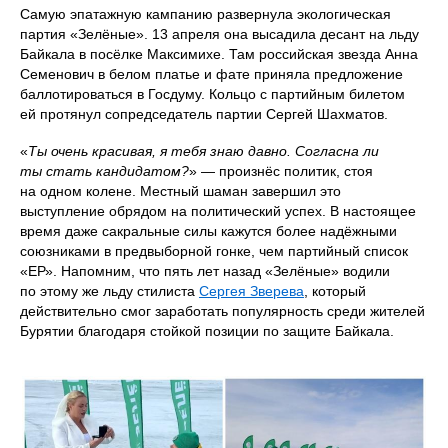
Самую эпатажную кампанию развернула экологическая
партия «Зелёные». 13 апреля она высадила десант на льду
Байкала в посёлке Максимихе. Там российская звезда Анна
Семенович в белом платье и фате приняла предложение
баллотироваться в Госдуму. Кольцо с партийным билетом
ей протянул сопредседатель партии Сергей Шахматов.
«
Ты очень красивая, я тебя знаю давно. Согласна ли
ты стать кандидатом?
» — произнёс политик, стоя
на одном колене. Местный шаман завершил это
выступление обрядом на политический успех. В настоящее
время даже сакральные силы кажутся более надёжными
союзниками в предвыборной гонке, чем партийный список
«ЕР». Напомним, что пять лет назад «Зелёные» водили
по этому же льду стилиста
Сергея Зверева
, который
действительно смог заработать популярность среди жителей
Бурятии благодаря стойкой позиции по защите Байкала.