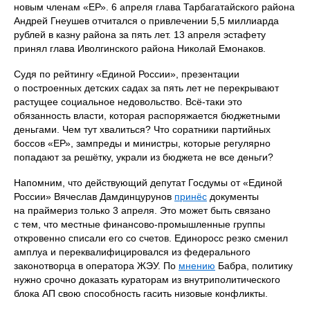
новым членам «ЕР». 6 апреля глава Тарбагатайского района
Андрей Гнеушев отчитался о привлечении 5,5 миллиарда
рублей в казну района за пять лет. 13 апреля эстафету
принял глава Иволгинского района Николай Емонаков.
Судя по рейтингу «Единой России», презентации
о построенных детских садах за пять лет не перекрывают
растущее социальное недовольство. Всё-таки это
обязанность власти, которая распоряжается бюджетными
деньгами. Чем тут хвалиться? Что соратники партийных
боссов «ЕР», зампреды и министры, которые регулярно
попадают за решётку, украли из бюджета не все деньги?
Напомним, что действующий депутат Госдумы от «Единой
России» Вячеслав Дамдинцурунов
принёс
документы
на праймериз только 3 апреля. Это может быть связано
с тем, что местные финансово-промышленные группы
откровенно списали его со счетов. Единоросс резко сменил
амплуа и переквалифицировался из федерального
законотворца в оператора ЖЭУ. По
мнению
Бабра, политику
нужно срочно доказать кураторам из внутриполитического
блока АП свою способность гасить низовые конфликты.