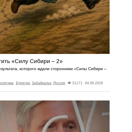
тить «Силу Сибири – 2»
езультата, которого ждали сторонники «Силы Сибири –
олитика
Бурятия
,
Забайкалье
,
Россия
31171
04.06.2026