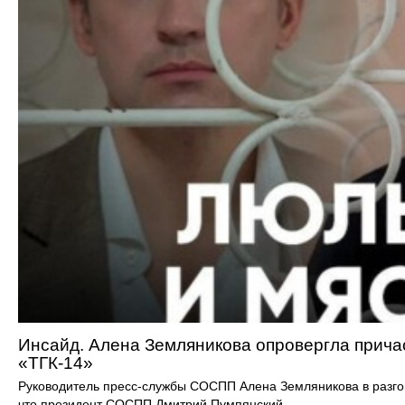
Инсайд. Алена Земляникова опровергла прича
«ТГК‑14»
Руководитель пресс-службы СОСПП Алена Земляникова в разго
что президент СОСПП Дмитрий Пумпянский ...