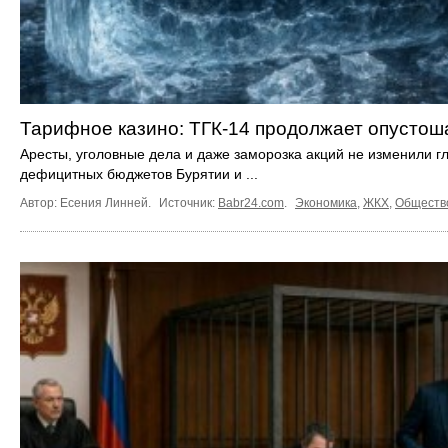
Тарифное казино: ТГК-14 продолжает опустош
Аресты, уголовные дела и даже заморозка акций не изменили г
дефицитных бюджетов Бурятии и ...
Автор: Есения Линней.
Источник:
Babr24.com
.
Экономика
,
ЖКХ
,
Обществ