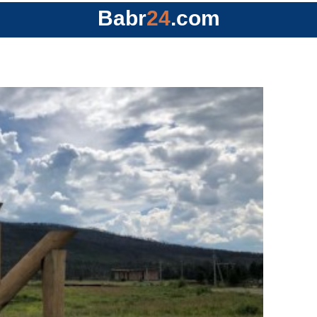
Babr
24
.com