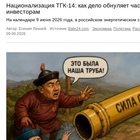
Национализация ТГК-14: как дело обнуляет час
инвесторам
На календаре 9 июня 2026 года, в российском энергетическом 
Автор: Есения Линней.
Источник:
Babr24.com
.
Экономика
,
Политика
,
Рас
09.06.2026