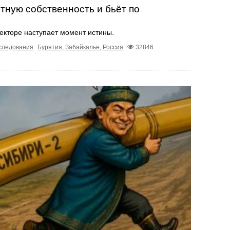
тную собственность и бьёт по
секторе наступает момент истины.
следования
Бурятия
,
Забайкалье
,
Россия
32846