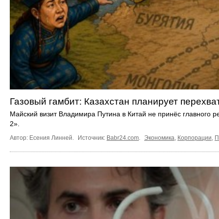
Газовый гамбит: Казахстан планирует перехва
Майский визит Владимира Путина в Китай не принёс главного р
2».
Автор: Есения Линней.
Источник:
Babr24.com
.
Экономика
,
Корпорации
,
П