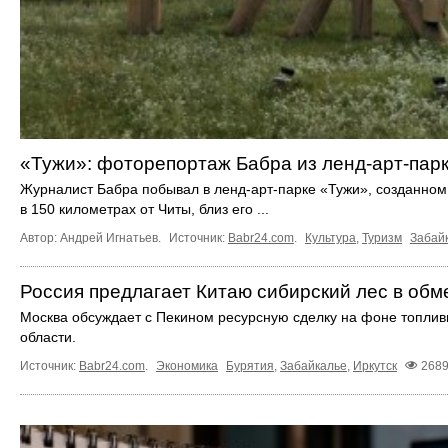
«Тужи»: фоторепортаж Бабра из ленд-арт-пар
Журналист Бабра побывал в ленд-арт-парке «Тужи», созданно
в 150 километрах от Читы, близ его ...
Автор: Андрей Игнатьев.
Источник:
Babr24.com
.
Культура
,
Туризм
Забай
Россия предлагает Китаю сибирский лес в обм
Москва обсуждает с Пекином ресурсную сделку на фоне топливн
области.
Источник:
Babr24.com
.
Экономика
Бурятия
,
Забайкалье
,
Иркутск
268