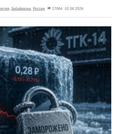
рятия
,
Забайкалье
,
Россия
27064
02.06.2026