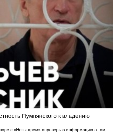
стность Пумпянского к владению
воре с «Незыгарем» опровергла информацию о том,