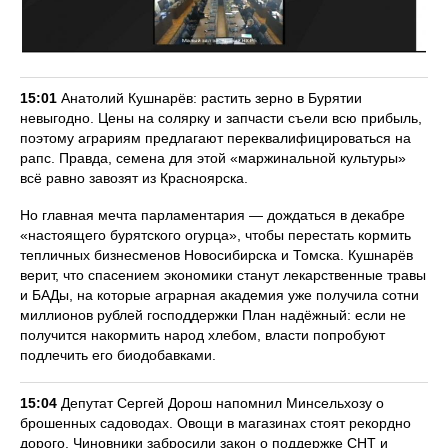
15:01
Анатолий Кушнарёв: растить зерно в Бурятии
невыгодно. Цены на солярку и запчасти съели всю прибыль,
поэтому аграриям предлагают переквалифицироваться на
рапс. Правда, семена для этой «маржинальной культуры»
всё равно завозят из Красноярска.
Но главная мечта парламентария — дождаться в декабре
«настоящего бурятского огурца», чтобы перестать кормить
тепличных бизнесменов Новосибирска и Томска. Кушнарёв
верит, что спасением экономики станут лекарственные травы
и БАДы, на которые аграрная академия уже получила сотни
миллионов рублей господдержки План надёжный: если не
получится накормить народ хлебом, власти попробуют
подлечить его биодобавками.
15:04
Депутат Сергей Дорош напомнил Минсельхозу о
брошенных садоводах. Овощи в магазинах стоят рекордно
дорого. Чиновники забросили закон о поддержке СНТ и