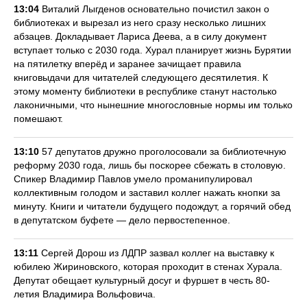
13:04
Виталий Лыгденов основательно почистил закон о
библиотеках и вырезал из него сразу несколько лишних
абзацев. Докладывает Лариса Деева, а в силу документ
вступает только с 2030 года. Хурал планирует жизнь Бурятии
на пятилетку вперёд и заранее зачищает правила
книговыдачи для читателей следующего десятилетия. К
этому моменту библиотеки в республике станут настолько
лаконичными, что нынешние многословные нормы им только
помешают.
13:10
57 депутатов дружно проголосовали за библиотечную
реформу 2030 года, лишь бы поскорее сбежать в столовую.
Спикер Владимир Павлов умело проманипулировал
коллективным голодом и заставил коллег нажать кнопки за
минуту. Книги и читатели будущего подождут, а горячий обед
в депутатском буфете — дело первостепенное.
13:11
Сергей Дорош из ЛДПР зазвал коллег на выставку к
юбилею Жириновского, которая проходит в стенах Хурала.
Депутат обещает культурный досуг и фуршет в честь 80-
летия Владимира Вольфовича.