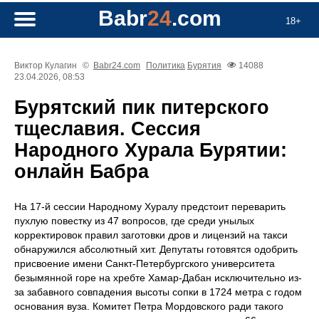
Babr
24
.com
18+
Виктор Кулагин
©
Babr24.com
Политика
Бурятия
14088
23.04.2026, 08:53
Бурятский пик питерского
тщеславия. Сессия
Народного Хурала Бурятии:
онлайн Бабра
На 17-й сессии Народному Хуралу предстоит переварить
пухлую повестку из 47 вопросов, где среди унылых
корректировок правил заготовки дров и лицензий на такси
обнаружился абсолютный хит. Депутаты готовятся одобрить
присвоение имени Санкт-Петербургского университета
безымянной горе на хребте Хамар-Дабан исключительно из-
за забавного совпадения высоты сопки в 1724 метра с годом
основания вуза. Комитет Петра Мордовского ради такого