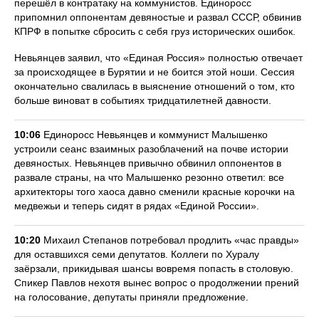
перешёл в контратаку на коммунистов. Единоросс
припомнил оппонентам девяностые и развал СССР, обвинив
КПРФ в попытке сбросить с себя груз исторических ошибок.
Невьянцев заявил, что «Единая Россия» полностью отвечает
за происходящее в Бурятии и не боится этой ноши. Сессия
окончательно свалилась в выяснение отношений о том, кто
больше виноват в событиях тридцатилетней давности.
10:06
Единоросс Невьянцев и коммунист Малышенко
устроили сеанс взаимных разоблачений на почве истории
девяностых. Невьянцев привычно обвинил оппонентов в
развале страны, на что Малышенко резонно ответил: все
архитекторы того хаоса давно сменили красные корочки на
медвежьи и теперь сидят в рядах «Единой России».
10:20
Михаил Степанов потребовал продлить «час правды»
для оставшихся семи депутатов. Коллеги по Хуралу
заёрзали, прикидывая шансы вовремя попасть в столовую.
Спикер Павлов нехотя вынес вопрос о продолжении прений
на голосование, депутаты приняли предложение.