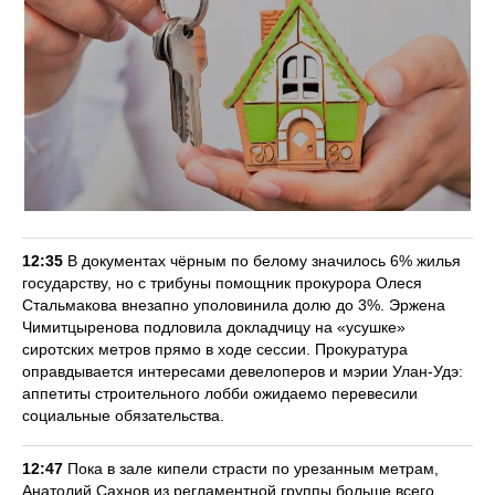
12:35
В документах чёрным по белому значилось 6% жилья
государству, но с трибуны помощник прокурора Олеся
Стальмакова внезапно уполовинила долю до 3%. Эржена
Чимитцыренова подловила докладчицу на «усушке»
сиротских метров прямо в ходе сессии. Прокуратура
оправдывается интересами девелоперов и мэрии Улан-Удэ:
аппетиты строительного лобби ожидаемо перевесили
социальные обязательства.
12:47
Пока в зале кипели страсти по урезанным метрам,
Анатолий Сахнов из регламентной группы больше всего