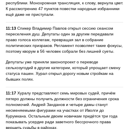
республики. Монохромная трансляция, к слову, вернула цвет.
К рассмотрению 47 пунктов повестки народные избранники
ещё даже не приступали.
11:13
Спикер Владимир Павлов открыл сессию сеансом
переселения душ. Депутаты один за другим передавали
право голоса коллегам, превращая зал в собрание
политических призраков. Регламент позволяет такие фокусы,
поэтому кворум в 56 человек собрали без лишней суеты.
Депутаты уже приняли законопроект о переводе
сельхозугодий в другие категории, который упрощает смену
статуса пашен. Хурал открыл дорогу новым стройкам на
бывших полях.
11:17
Хуралу представляют семь мировых судей, причём
пятеро должны получить должности без ограничения срока
полномочий. Андрей Занданов и четыре дамы станут
несменяемыми фигурами на участках от Иволги до
Курумкана. Остальным двоим новичкам придётся три года
показывать усердие ради заветного бессрочного права
вершить судьбы в районах.