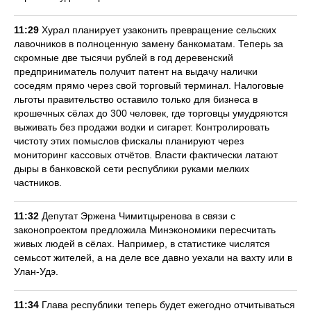
11:29
Хурал планирует узаконить превращение сельских
лавочников в полноценную замену банкоматам. Теперь за
скромные две тысячи рублей в год деревенский
предприниматель получит патент на выдачу налички
соседям прямо через свой торговый терминал. Налоговые
льготы правительство оставило только для бизнеса в
крошечных сёлах до 300 человек, где торговцы умудряются
выживать без продажи водки и сигарет. Контролировать
чистоту этих помыслов фискалы планируют через
мониторинг кассовых отчётов. Власти фактически латают
дыры в банковской сети республики руками мелких
частников.
11:32
Депутат Эржена Чимитцыренова в связи с
законопроектом предложила Минэкономики пересчитать
живых людей в сёлах. Например, в статистике числятся
семьсот жителей, а на деле все давно уехали на вахту или в
Улан-Удэ.
11:34
Глава республики теперь будет ежегодно отчитываться