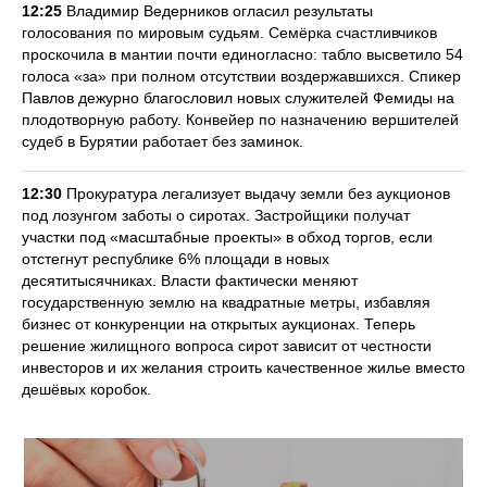
12:25
Владимир Ведерников огласил результаты
голосования по мировым судьям. Семёрка счастливчиков
проскочила в мантии почти единогласно: табло высветило 54
голоса «за» при полном отсутствии воздержавшихся. Спикер
Павлов дежурно благословил новых служителей Фемиды на
плодотворную работу. Конвейер по назначению вершителей
судеб в Бурятии работает без заминок.
12:30
Прокуратура легализует выдачу земли без аукционов
под лозунгом заботы о сиротах. Застройщики получат
участки под «масштабные проекты» в обход торгов, если
отстегнут республике 6% площади в новых
десятитысячниках. Власти фактически меняют
государственную землю на квадратные метры, избавляя
бизнес от конкуренции на открытых аукционах. Теперь
решение жилищного вопроса сирот зависит от честности
инвесторов и их желания строить качественное жилье вместо
дешёвых коробок.