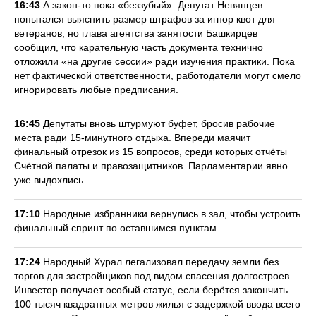
16:43
А закон-то пока «беззубый». Депутат Невянцев
попытался выяснить размер штрафов за игнор квот для
ветеранов, но глава агентства занятости Башкирцев
сообщил, что карательную часть документа технично
отложили «на другие сессии» ради изучения практики. Пока
нет фактической ответственности, работодатели могут смело
игнорировать любые предписания.
16:45
Депутаты вновь штурмуют буфет, бросив рабочие
места ради 15-минутного отдыха. Впереди маячит
финальный отрезок из 15 вопросов, среди которых отчёты
Счётной палаты и правозащитников. Парламентарии явно
уже выдохлись.
17:10
Народные избранники вернулись в зал, чтобы устроить
финальный спринт по оставшимся пунктам.
17:24
Народный Хурал легализовал передачу земли без
торгов для застройщиков под видом спасения долгостроев.
Инвестор получает особый статус, если берётся закончить
100 тысяч квадратных метров жилья с задержкой ввода всего