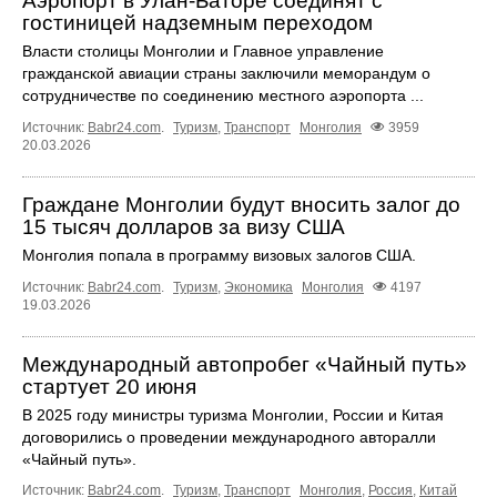
Аэропорт в Улан-Баторе соединят с
гостиницей надземным переходом
Власти столицы Монголии и Главное управление
гражданской авиации страны заключили меморандум о
сотрудничестве по соединению местного аэропорта ...
Источник:
Babr24.com
.
Туризм
,
Транспорт
Монголия
3959
20.03.2026
Граждане Монголии будут вносить залог до
15 тысяч долларов за визу США
Монголия попала в программу визовых залогов США.
Источник:
Babr24.com
.
Туризм
,
Экономика
Монголия
4197
19.03.2026
Международный автопробег «Чайный путь»
стартует 20 июня
В 2025 году министры туризма Монголии, России и Китая
договорились о проведении международного авторалли
«Чайный путь».
Источник:
Babr24.com
.
Туризм
,
Транспорт
Монголия
,
Россия
,
Китай