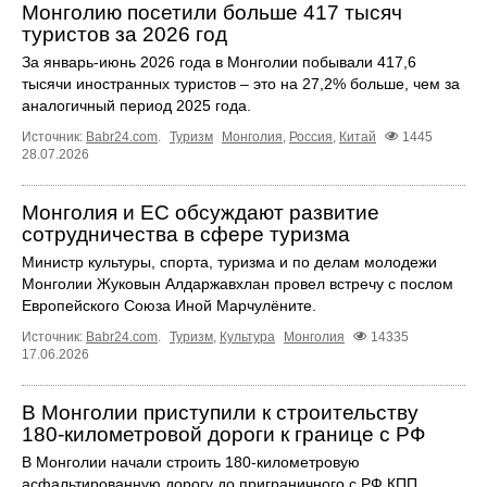
Монголию посетили больше 417 тысяч
туристов за 2026 год
За январь-июнь 2026 года в Монголии побывали 417,6
тысячи иностранных туристов – это на 27,2% больше, чем за
аналогичный период 2025 года.
Источник:
Babr24.com
.
Туризм
Монголия
,
Россия
,
Китай
1445
28.07.2026
Монголия и ЕС обсуждают развитие
сотрудничества в сфере туризма
Министр культуры, спорта, туризма и по делам молодежи
Монголии Жуковын Алдаржавхлан провел встречу с послом
Европейского Союза Иной Марчулёните.
Источник:
Babr24.com
.
Туризм
,
Культура
Монголия
14335
17.06.2026
В Монголии приступили к строительству
180-километровой дороги к границе с РФ
В Монголии начали строить 180-километровую
асфальтированную дорогу до приграничного с РФ КПП