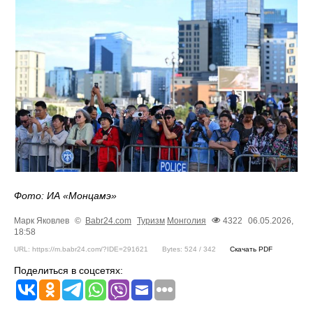
Фото: ИА «Монцамэ»
Марк Яковлев
©
Babr24.com
Туризм
Монголия
4322
06.05.2026,
18:58
URL: https://m.babr24.com/?IDE=291621
Bytes: 524 / 342
Скачать PDF
Поделиться в соцсетях: