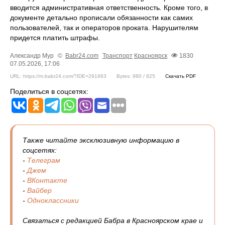
вводится административная ответственность. Кроме того, в
документе детально прописали обязанности как самих
пользователей, так и операторов проката. Нарушителям
придется платить штрафы.
Александр Мур
©
Babr24.com
Транспорт
Красноярск
1830
07.05.2026, 17:06
URL: https://m.babr24.com/?IDE=291663
Bytes: 980 / 825
Скачать PDF
Поделиться в соцсетях:
Также читайте эксклюзивную информацию в
соцсетях:
-
Телеграм
-
Джем
-
ВКонтакте
-
Вайбер
-
Одноклассники
Связаться с редакцией Бабра в Красноярском крае и