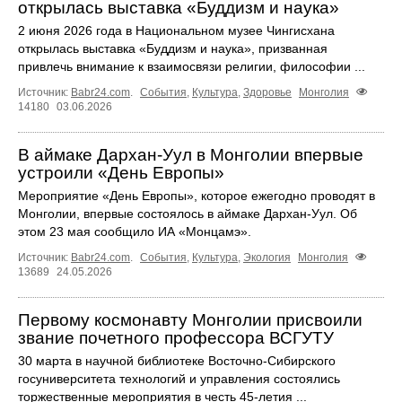
открылась выставка «Буддизм и наука»
2 июня 2026 года в Национальном музее Чингисхана
открылась выставка «Буддизм и наука», призванная
привлечь внимание к взаимосвязи религии, философии ...
Источник:
Babr24.com
.
События
,
Культура
,
Здоровье
Монголия
14180
03.06.2026
В аймаке Дархан-Уул в Монголии впервые
устроили «День Европы»
Мероприятие «День Европы», которое ежегодно проводят в
Монголии, впервые состоялось в аймаке Дархан-Уул. Об
этом 23 мая сообщило ИА «Монцамэ».
Источник:
Babr24.com
.
События
,
Культура
,
Экология
Монголия
13689
24.05.2026
Первому космонавту Монголии присвоили
звание почетного профессора ВСГУТУ
30 марта в научной библиотеке Восточно-Сибирского
госуниверситета технологий и управления состоялись
торжественные мероприятия в честь 45-летия ...