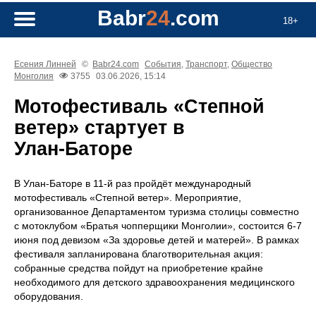
Babr
24
.com
18+
Есения Линней
©
Babr24.com
События
,
Транспорт
,
Общество
Монголия
3755
03.06.2026, 15:14
Мотофестиваль «Степной
ветер» стартует в
Улан‑Баторе
В Улан‑Баторе в 11‑й раз пройдёт международный
мотофестиваль «Степной ветер». Мероприятие,
организованное Департаментом туризма столицы совместно
с мотоклубом «Братья чопперщики Монголии», состоится 6-7
июня под девизом «За здоровье детей и матерей». В рамках
фестиваля запланирована благотворительная акция:
собранные средства пойдут на приобретение крайне
необходимого для детского здравоохранения медицинского
оборудования.