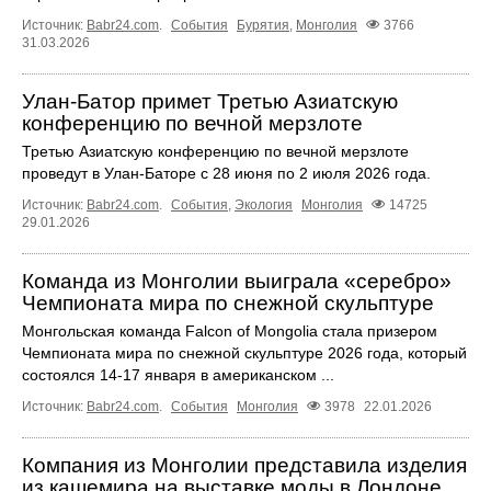
Источник:
Babr24.com
.
События
Бурятия
,
Монголия
3766
31.03.2026
Улан-Батор примет Третью Азиатскую
конференцию по вечной мерзлоте
Третью Азиатскую конференцию по вечной мерзлоте
проведут в Улан-Баторе с 28 июня по 2 июля 2026 года.
Источник:
Babr24.com
.
События
,
Экология
Монголия
14725
29.01.2026
Команда из Монголии выиграла «серебро»
Чемпионата мира по снежной скульптуре
Монгольская команда Falcon of Mongolia стала призером
Чемпионата мира по снежной скульптуре 2026 года, который
состоялся 14-17 января в американском ...
Источник:
Babr24.com
.
События
Монголия
3978
22.01.2026
Компания из Монголии представила изделия
из кашемира на выставке моды в Лондоне