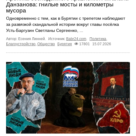
Данзанова: гнилые мосты и километры
мусора
Одновременно с тем, как в Бурятии с трепетом наблюдают
за развязкой скандальной истории вокруг главы посёлка
Усть-Баргузин Светланы Сергеенко, ...
Автор: Есения Линней.
Источник:
Babr24.com
.
Политика
,
Благоустройство
,
Общество
Бурятия
17801
15.07.2026