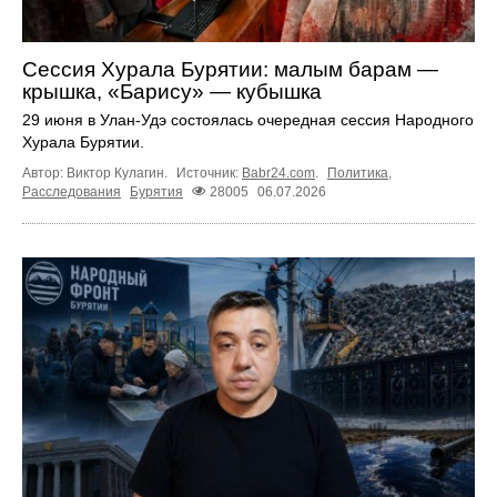
Сессия Хурала Бурятии: малым барам —
крышка, «Барису» — кубышка
29 июня в Улан-Удэ состоялась очередная сессия Народного
Хурала Бурятии.
Автор: Виктор Кулагин.
Источник:
Babr24.com
.
Политика
,
Расследования
Бурятия
28005
06.07.2026