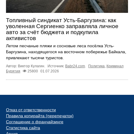
Топливный синдикат Усть-Баргузина: как
уволенная Сергиенко заправляла личное
авто за счёт бюджета и подкупила
активистов
Летом песчаные пляжи и сосновые леса посёлка Усть-
Баргузина, находящегося на восточном побережье Байкала,
привлекают тысячи туристов.
Автор: Виктор Кулагин.
Источник:
Babr24.com
.
Политика
,
Криминал
Бурятия
25800
01.07.2026
Отказ от ответственности
Правила копирайта (перепечаток)
Соглашение о франчайзинге
Статистика сайта
Архив