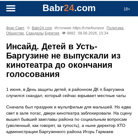
Babr
24
.com
18+
Фокс Смит
©
Babr24.com
Источник: https://t.me/burassr
Политика
,
Общество
,
Скандалы
Бурятия
9882
08.06.2026, 15:34
Инсайд. Детей в Усть-
Баргузине не выпускали из
кинотеатра до окончания
голосования
1 июня, в День защиты детей, в районном ДК п.Баргузина
случился скандал, который сейчас взрывает местные чаты.
Сначала был праздник и мультфильм для малышей. Но едва
свет в зале погас, двери кинотеатра заблокировали. На сцену
вышел бывший замглавы района по социальным вопросам
(уволенный, как говорят, за тупость), а ныне директор ХТО
администрации Баргузинкого района Игорь Гармаев.