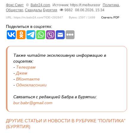
Фокс Смит
©
Babr24.com
Источник: https://t.me/burassr
Политика
,
Общество
,
Скандалы
Бурятия
9882
08.06.2026, 15:34
URL: https://m.babr24.com/?IDE=292847
Bytes: 1597 / 1499
Скачать PDF
Поделиться в соцсетях:
Также читайте эксклюзивную информацию в
соцсетях:
-
Телеграм
-
Джем
-
ВКонтакте
-
Одноклассники
Связаться с редакцией Бабра в Бурятии:
bur.babr@gmail.com
ДРУГИЕ СТАТЬИ И НОВОСТИ В РУБРИКЕ "ПОЛИТИКА"
(БУРЯТИЯ)