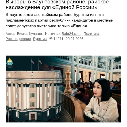
Выборы в Баунтовском районе: райское
наслаждение для «Единой России»
В Баунтовском эвенкийском районе Бурятии из пяти
парламентских партий республики кандидатов в местный
совет депутатов выставила только «Единая ...
Автор: Виктор Кулагин.
Источник:
Babr24.com
.
Политика
,
Расследования
Бурятия
14271
29.07.2026