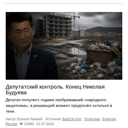
Депутатский контроль. Конец Николая
Будуева
Депутат-популист, годами изображавший «народного
защитника», в решающий момент предпочёл остаться в
тени.
Автор: Есения Линней.
Источник:
Babr24.com
.
Политика
Бурятия
,
Россия
14980
31.07.2026