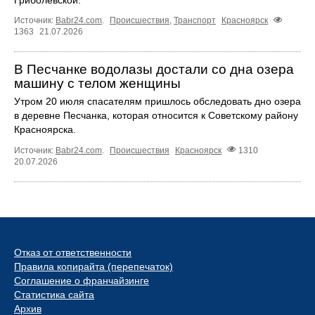
Гриболевской.
Источник:
Babr24.com
.
Происшествия
,
Транспорт
Красноярск
1363
21.07.2026
В Песчанке водолазы достали со дна озера
машину с телом женщины
Утром 20 июля спасателям пришлось обследовать дно озера
в деревне Песчанка, которая относится к Советскому району
Красноярска.
Источник:
Babr24.com
.
Происшествия
Красноярск
1310
20.07.2026
Отказ от ответственности
Правила копирайта (перепечаток)
Соглашение о франчайзинге
Статистика сайта
Архив