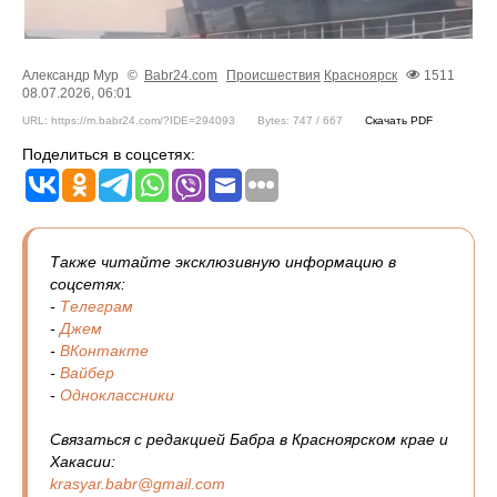
Александр Мур
©
Babr24.com
Происшествия
Красноярск
1511
08.07.2026, 06:01
URL: https://m.babr24.com/?IDE=294093
Bytes: 747 / 667
Скачать PDF
Поделиться в соцсетях:
Также читайте эксклюзивную информацию в
соцсетях:
-
Телеграм
-
Джем
-
ВКонтакте
-
Вайбер
-
Одноклассники
Связаться с редакцией Бабра в Красноярском крае и
Хакасии:
krasyar.babr@gmail.com