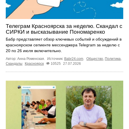
Телеграм Красноярска за неделю. Скандал с
СИРКИ и высказывание Пономаренко
Бабр представляет обзор ключевых событий и обсуждений в
красноярском сегменте мессенджера Telegram за неделю с
20 по 26 июля включительно.
Автор: Анна Роменская.
Источник:
Babr24.com
.
Общество
,
Политика
,
Скандалы
Красноярск
10525
27.07.2026