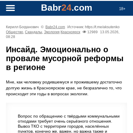
Babr
24
.com
18+
Кирилл Богданович
©
Babr24.com
Источник: https://t.me/aksutenko
Общество
,
Скандалы
,
Экология
Красноярск
12989
13.05.2026,
08:28
Инсайд. Эмоционально о
провале мусорной реформы
в регионе
Мне, как человеку родившемуся и прожившему достаточно
долгую жизнь в Красноярском крае, не безразлично то, что
происходит эти годы в вопросах экологии.
Вопрос по обращению с твёрдыми коммунальными
отходами требует очень серьёзного отношения.
Вывоз ТКО с территории городов, населённых
пунктов, конечно же, важен, но важна также и