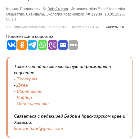
Кирилл Богданович
©
Babr24.com
Источник: https://t.me/aksutenko
Общество
,
Скандалы
,
Экология
Красноярск
12989
13.05.2026,
08:28
URL: https://m.babr24.com/?IDE=291793
Bytes: 3867 / 3747
Скачать PDF
Поделиться в соцсетях:
Также читайте эксклюзивную информацию в
соцсетях:
-
Телеграм
-
Джем
-
ВКонтакте
-
Вайбер
-
Одноклассники
Связаться с редакцией Бабра в Красноярском крае и
Хакасии:
krasyar.babr@gmail.com