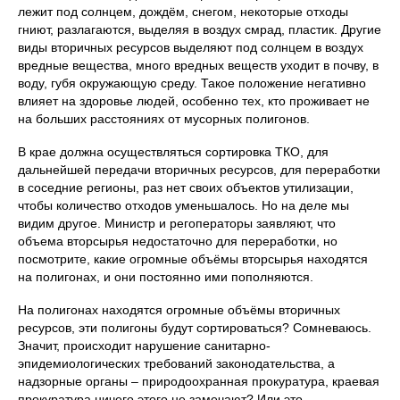
лежит под солнцем, дождём, снегом, некоторые отходы
гниют, разлагаются, выделяя в воздух смрад, пластик. Другие
виды вторичных ресурсов выделяют под солнцем в воздух
вредные вещества, много вредных веществ уходит в почву, в
воду, губя окружающую среду. Такое положение негативно
влияет на здоровье людей, особенно тех, кто проживает не
на больших расстояниях от мусорных полигонов.
В крае должна осуществляться сортировка ТКО, для
дальнейшей передачи вторичных ресурсов, для переработки
в соседние регионы, раз нет своих объектов утилизации,
чтобы количество отходов уменьшалось. Но на деле мы
видим другое. Министр и регоператоры заявляют, что
объема вторсырья недостаточно для переработки, но
посмотрите, какие огромные объёмы вторсырья находятся
на полигонах, и они постоянно ими пополняются.
На полигонах находятся огромные объёмы вторичных
ресурсов, эти полигоны будут сортироваться? Сомневаюсь.
Значит, происходит нарушение санитарно-
эпидемиологических требований законодательства, а
надзорные органы – природоохранная прокуратура, краевая
прокуратура ничего этого не замечают? Или это