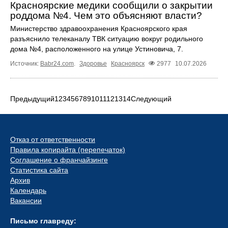
Красноярские медики сообщили о закрытии
роддома №4. Чем это объясняют власти?
Министерство здравоохранения Красноярского края
разъяснило телеканалу ТВК ситуацию вокруг родильного
дома №4, расположенного на улице Устиновича, 7.
Источник:
Babr24.com
.
Здоровье
Красноярск
2977
10.07.2026
Предыдущий
1
2
3
4
5
6
7
8
9
10
11
12
13
14
Следующий
Отказ от ответственности
Правила копирайта (перепечаток)
Соглашение о франчайзинге
Статистика сайта
Архив
Календарь
Вакансии
Письмо главреду: