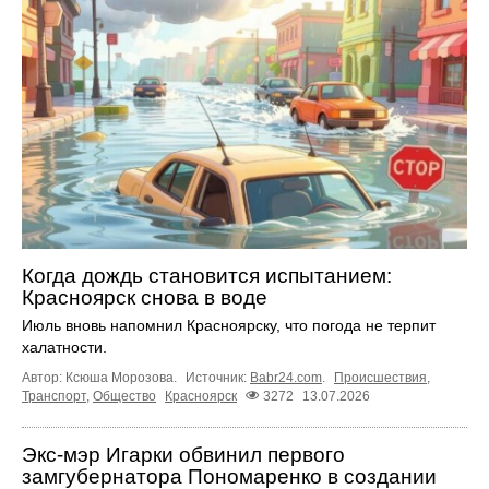
Когда дождь становится испытанием:
Красноярск снова в воде
Июль вновь напомнил Красноярску, что погода не терпит
халатности.
Автор: Ксюша Морозова.
Источник:
Babr24.com
.
Происшествия
,
Транспорт
,
Общество
Красноярск
3272
13.07.2026
Экс-мэр Игарки обвинил первого
замгубернатора Пономаренко в создании