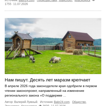
Источник:
Babr24.com
.
Происшествия
,
Транспорт
Красноярск
1755
11.07.2026
Нам пишут. Десять лет маразм крепчает
В апреле 2026 года законодатели края одобрили в первом
чтении законопроект, направленный на изменение
регионального закона «О поддержке ...
Автор: Валерий Лужный.
Источник:
Babr24.com
.
Общество
,
Экономика
Красноярск
3609
11.07.2026