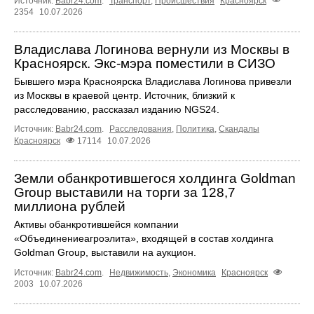
Источник:
Babr24.com
.
Транспорт
,
Происшествия
Красноярск
2354
10.07.2026
Владислава Логинова вернули из Москвы в
Красноярск. Экс-мэра поместили в СИЗО
Бывшего мэра Красноярска Владислава Логинова привезли
из Москвы в краевой центр. Источник, близкий к
расследованию, рассказал изданию NGS24.
Источник:
Babr24.com
.
Расследования
,
Политика
,
Скандалы
Красноярск
17114
10.07.2026
Земли обанкротившегося холдинга Goldman
Group выставили на торги за 128,7
миллиона рублей
Активы обанкротившейся компании
«Объединениеагроэлита», входящей в состав холдинга
Goldman Group, выставили на аукцион.
Источник:
Babr24.com
.
Недвижимость
,
Экономика
Красноярск
2003
10.07.2026