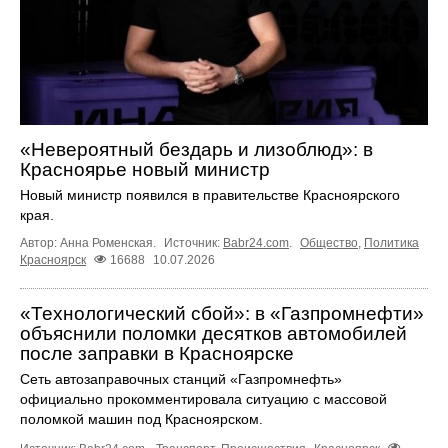
«Невероятный бездарь и лизоблюд»: в
Красноярье новый министр
Новый министр появился в правительстве Красноярского
края.
Автор: Анна Роменская.
Источник:
Babr24.com
.
Общество
,
Политика
Красноярск
16688
10.07.2026
«Технологический сбой»: в «Газпромнефти»
объяснили поломки десятков автомобилей
после заправки в Красноярске
Сеть автозаправочных станций «Газпромнефть»
официально прокомментировала ситуацию с массовой
поломкой машин под Красноярском.