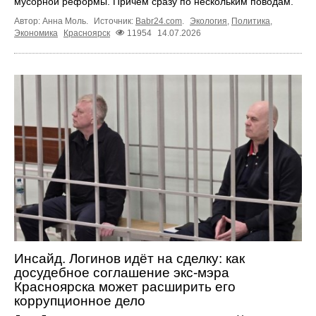
мусорной реформы. Причем сразу по нескольким поводам.
Автор: Анна Моль.
Источник:
Babr24.com
.
Экология
,
Политика
,
Экономика
Красноярск
11954
14.07.2026
Инсайд. Логинов идёт на сделку: как
досудебное соглашение экс‑мэра
Красноярска может расширить его
коррупционное дело